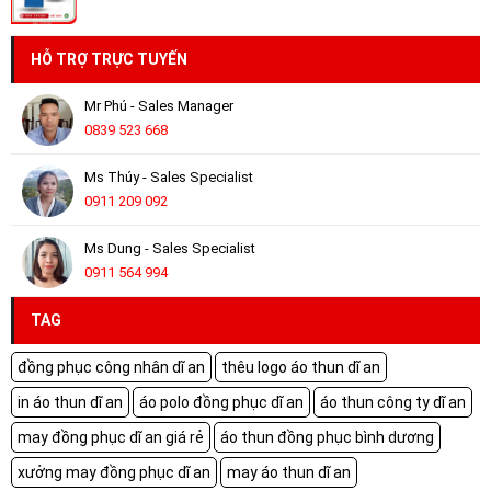
HỖ TRỢ TRỰC TUYẾN
Mr Phú - Sales Manager
0839 523 668
Ms Thúy - Sales Specialist
0911 209 092
Ms Dung - Sales Specialist
0911 564 994
TAG
đồng phục công nhân dĩ an
thêu logo áo thun dĩ an
in áo thun dĩ an
áo polo đồng phục dĩ an
áo thun công ty dĩ an
may đồng phục dĩ an giá rẻ
áo thun đồng phục bình dương
xưởng may đồng phục dĩ an
may áo thun dĩ an