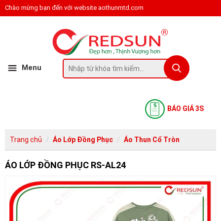
Chào mừng bạn đến với website aothunmtd.com
Menu
BÁO GIÁ 3S
Trang chủ
Áo Lớp Đồng Phục
Áo Thun Cổ Tròn
ÁO LỚP ĐỒNG PHỤC RS-AL24