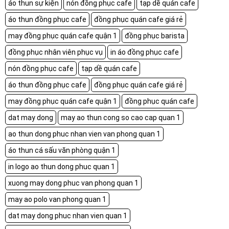
áo thun sự kiện
nón đồng phục cafe
tạp dề quán cafe
áo thun đồng phục cafe
đồng phục quán cafe giá rẻ
may đồng phục quán cafe quận 1
đồng phục barista
đồng phục nhân viên phục vụ
in áo đồng phục cafe
nón đồng phục cafe
tạp dề quán cafe
áo thun đồng phục cafe
đồng phục quán cafe giá rẻ
may đồng phục quán cafe quận 1
đồng phục quán cafe
dat may dong
may ao thun cong so cao cap quan 1
ao thun dong phuc nhan vien van phong quan 1
áo thun cá sấu văn phòng quận 1
in logo ao thun dong phuc quan 1
xuong may dong phuc van phong quan 1
may ao polo van phong quan 1
dat may dong phuc nhan vien quan 1