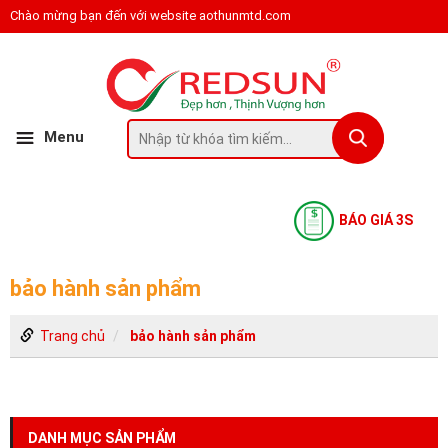
Chào mừng bạn đến với website aothunmtd.com
Menu
BÁO GIÁ 3S
bảo hành sản phẩm
Trang chủ
bảo hành sản phẩm
DANH MỤC SẢN PHẨM