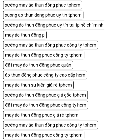
xưởng may áo thun đồng phục tphcm
xuong ao thun dong phuc uy tin tphcm
xưởng áo thun đồng phục uy tín tại tp hồ chí minh
may áo thun đồng p
xưởng may áo thun đồng phục công ty tphcm
may áo thun đồng phục công ty tphcm
đặt may áo thun đồng phục quận
áo thun đồng phục công ty cao cấp hcm
may áo thun sự kiện giá rẻ tphcm
xưởng áo thun đồng phục giá gốc tphcm
đặt may áo thun đồng phục công ty hcm
may áo thun đồng phục giá rẻ tphcm
xưởng may áo thun đồng phục công ty tphcm
may áo thun đồng phục công ty tphcm