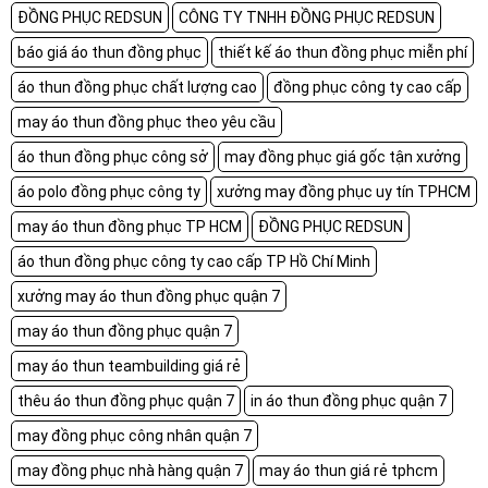
ĐỒNG PHỤC REDSUN
CÔNG TY TNHH ĐỒNG PHỤC REDSUN
báo giá áo thun đồng phục
thiết kế áo thun đồng phục miễn phí
áo thun đồng phục chất lượng cao
đồng phục công ty cao cấp
may áo thun đồng phục theo yêu cầu
áo thun đồng phục công sở
may đồng phục giá gốc tận xưởng
áo polo đồng phục công ty
xưởng may đồng phục uy tín TPHCM
may áo thun đồng phục TP HCM
ĐỒNG PHỤC REDSUN
áo thun đồng phục công ty cao cấp TP Hồ Chí Minh
xưởng may áo thun đồng phục quận 7
may áo thun đồng phục quận 7
may áo thun teambuilding giá rẻ
thêu áo thun đồng phục quận 7
in áo thun đồng phục quận 7
may đồng phục công nhân quận 7
may đồng phục nhà hàng quận 7
may áo thun giá rẻ tphcm