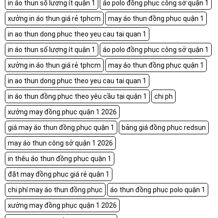
in áo thun số lượng ít quận 1
áo polo đồng phục công sở quận 1
xưởng in áo thun giá rẻ tphcm
may áo thun đồng phục quận 1
in ao thun dong phuc theo yeu cau tai quan 1
in áo thun số lượng ít quận 1
áo polo đồng phục công sở quận 1
xưởng in áo thun giá rẻ tphcm
may áo thun đồng phục quận 1
in ao thun dong phuc theo yeu cau tai quan 1
in áo thun đồng phục theo yêu cầu tại quận 1
chi ph
xưởng may đồng phục quận 1 2026
giá may áo thun đồng phục quận 1
bảng giá đồng phục redsun
may áo thun công sở quận 1 2026
in thêu áo thun đồng phục quận 1
đặt may đồng phục giá rẻ quận 1
chi phí may áo thun đồng phục
áo thun đồng phục polo quận 1
xưởng may đồng phục quận 1 2026