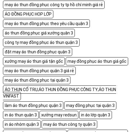
may áo thun đồng phục công ty tp hồ chí minh giá rẻ
ÁO ĐỒNG PHỤC HOP LỚP
may áo thun đồng phục theo yêu cầu quận 3
áo thun đồng phục giá xưởng quận 3
công ty may đồng phục áo thun quận 3
đặt may áo thun đồng phục quận 3
xưởng may áo thun giá tận gốc
may đồng phục áo thun giá gốc
may áo thun đồng phục quận 3 giá rẻ
may áo thun đồng phục tại quận 3
ÁO THUN CỔ TRỤ;ÁO THUN ĐỒNG PHỤC CÔNG TY;ÁO THUN
VINFAST
làm áo thun đồng phục quận 3
may đồng phục tại quận 3
in áo thun quận 3
xưởng may redsun
in áo lớp quận 3
in áo nhóm quận 3
may áo thun công ty quận 3