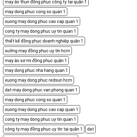
may áo thun đồng phục công ty tại quận 1
may dong phuc cong so quan 1
xuong may dong phuc cao cap quan 1
cong ty may dong phuc uy tin quan 1
thiết kế đồng phục doanh nghiệp quận 1
xưởng may đồng phục uy tín hcm
may áo sơ mi đồng phục quận 1
may dong phuc nha hang quan 1
xuong may dong phuc redsun hcm
dat may dong phuc van phong quan 1
may dong phuc cong so quan 1
xuong may dong phuc cao cap quan 1
cong ty may dong phuc uy tin quan 1
công ty may đồng phục uy tín tại quận 1
dat