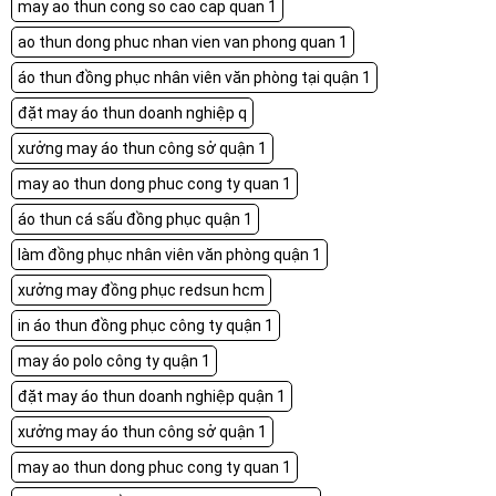
may ao thun cong so cao cap quan 1
ao thun dong phuc nhan vien van phong quan 1
áo thun đồng phục nhân viên văn phòng tại quận 1
đặt may áo thun doanh nghiệp q
xưởng may áo thun công sở quận 1
may ao thun dong phuc cong ty quan 1
áo thun cá sấu đồng phục quận 1
làm đồng phục nhân viên văn phòng quận 1
xưởng may đồng phục redsun hcm
in áo thun đồng phục công ty quận 1
may áo polo công ty quận 1
đặt may áo thun doanh nghiệp quận 1
xưởng may áo thun công sở quận 1
may ao thun dong phuc cong ty quan 1