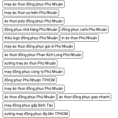
may áo thun đồng phục Phú Nhuận
may áo thun sự kiện Phú Nhuận
áo thun polo đồng phục Phú Nhuận
đồng phục nhà hàng Phú Nhuận
đồng phục cafe Phú Nhuận
thêu logo đồng phục Phú Nhuận
in áo thun Phú Nhuận
may áo thun đồng phục giá rẻ Phú Nhuận
áo thun đồng phục Phan Xích Long Phú Nhuận
xưởng may áo thun Phú Nhuận
may đồng phục công ty Phú Nhuận
đồng phục Phú Nhuận TPHCM
may áo thun đồng phục Phú Nhuận
áo thun đồng phục Phú Nhuận
áo thun đồng phục giao nhanh
may đồng phục gấp Bình Tân
xưởng may đồng phục lấy liền TPHCM