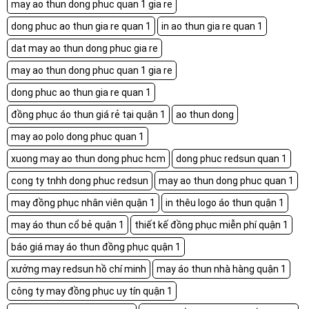
may ao thun dong phuc quan 1 gia re
dong phuc ao thun gia re quan 1
in ao thun gia re quan 1
dat may ao thun dong phuc gia re
may ao thun dong phuc quan 1 gia re
dong phuc ao thun gia re quan 1
đồng phục áo thun giá rẻ tại quận 1
ao thun dong
may ao polo dong phuc quan 1
xuong may ao thun dong phuc hcm
dong phuc redsun quan 1
cong ty tnhh dong phuc redsun
may ao thun dong phuc quan 1
may đồng phục nhân viên quận 1
in thêu logo áo thun quận 1
may áo thun cổ bẻ quận 1
thiết kế đồng phục miễn phí quận 1
báo giá may áo thun đồng phục quận 1
xưởng may redsun hồ chí minh
may áo thun nhà hàng quận 1
công ty may đồng phục uy tín quận 1