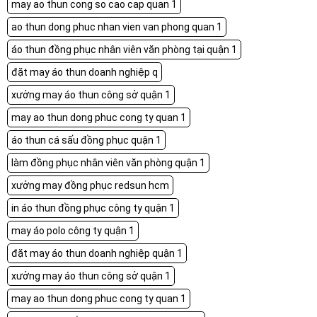
may ao thun cong so cao cap quan 1
ao thun dong phuc nhan vien van phong quan 1
áo thun đồng phục nhân viên văn phòng tại quận 1
đặt may áo thun doanh nghiệp q
xưởng may áo thun công sở quận 1
may ao thun dong phuc cong ty quan 1
áo thun cá sấu đồng phục quận 1
làm đồng phục nhân viên văn phòng quận 1
xưởng may đồng phục redsun hcm
in áo thun đồng phục công ty quận 1
may áo polo công ty quận 1
đặt may áo thun doanh nghiệp quận 1
xưởng may áo thun công sở quận 1
may ao thun dong phuc cong ty quan 1