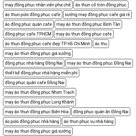
may đồng phục nhân viên pha chế
áo thun cổ tròn đồng phục
áo thun polo đồng phục cafe
xưởng may đồng phục cafe giá rẻ
áo đồng phục quán cafe
may áo thun đồng phục Bình Tân
đồng phục cafe TPHCM
may áo thun đồng phục cafe
áo thun đồng phục cafe đẹp TP Hồ Chí Minh
áo thu
may áo thun đồng phục giá xưởng
đồng phục nhà hàng Đồng Nai
may áo thun đồng phục Đồng Nai
thiết kế đồng phục nhà hàng miễn phí
đồng phục quán cafe Đồng Nai
may áo thun đồng phục Nhơn Trạch
may áo thun đồng phục Long Khánh
may áo thun đồng phục Biên Hòa
đồng phục quán ăn Đồng Nai
áo polo đồng phục nhà hàng
áo thun phục vụ nhà hàng
may áo thun đồng phục giá xưởng