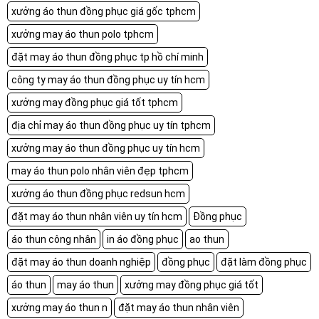
xưởng áo thun đồng phục giá gốc tphcm
xưởng may áo thun polo tphcm
đặt may áo thun đồng phục tp hồ chí minh
công ty may áo thun đồng phục uy tín hcm
xưởng may đồng phục giá tốt tphcm
địa chỉ may áo thun đồng phục uy tín tphcm
xưởng may áo thun đồng phục uy tín hcm
may áo thun polo nhân viên đẹp tphcm
xưởng áo thun đồng phục redsun hcm
đặt may áo thun nhân viên uy tín hcm
Đồng phục
áo thun công nhân
in áo đồng phục
ao thun
đặt may áo thun doanh nghiệp
đồng phục
đặt làm đồng phục
áo thun
may áo thun
xưởng may đồng phục giá tốt
xưởng may áo thun n
đặt may áo thun nhân viên