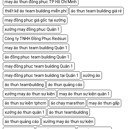
may áo thun đồng phục TP Hồ Chí Minh
thiết kế áo team building miễn phí
áo thun team building giá rẻ
may đồng phục giá gốc tại xưởng
xưởng may đồng phục Quận 1
Công ty TNHH Đồng Phục Redsun
may áo thun team building Quận 1
áo đồng phục team building Quận 1
may đồng phục team building Quận 1
may đồng phục team building tại Quận 1
xưởng áo
áo thun teambuilding
áo thun quảng cáo
xưởng may áo thun sự kiện
may áo thun sự kiện quận 1
áo thun sự kiện tphcm
áo chạy marathon
may áo thun gấp
xưởng áo thun quận 1
áo thun teambuilding
áo thun quảng cáo
xưởng may áo thun sự kiện