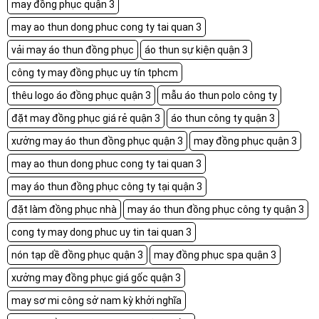
may đồng phục quận 3
may ao thun dong phuc cong ty tai quan 3
vải may áo thun đồng phục
áo thun sự kiện quận 3
công ty may đồng phục uy tín tphcm
thêu logo áo đồng phục quận 3
mẫu áo thun polo công ty
đặt may đồng phục giá rẻ quận 3
áo thun công ty quận 3
xưởng may áo thun đồng phục quận 3
may đồng phục quận 3
may ao thun dong phuc cong ty tai quan 3
may áo thun đồng phục công ty tại quận 3
đặt làm đồng phục nhà
may áo thun đồng phục công ty quận 3
cong ty may dong phuc uy tin tai quan 3
nón tạp dề đồng phục quận 3
may đồng phục spa quận 3
xưởng may đồng phục giá gốc quận 3
may sơ mi công sở nam kỳ khởi nghĩa