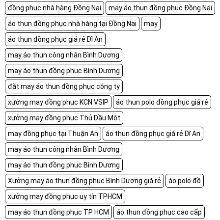
đồng phục nhà hàng Đồng Nai
may áo thun đồng phục Đồng Nai
áo thun đồng phục nhà hàng tại Đồng Nai
may
áo thun đồng phục giá rẻ Dĩ An
may áo thun công nhân Bình Dương
may áo thun đồng phục Bình Dương
đặt may áo thun đồng phục công ty
xưởng may đồng phục KCN VSIP
áo thun polo đồng phục giá rẻ
xưởng may đồng phục Thủ Dầu Một
may đồng phục tại Thuận An
áo thun đồng phục giá rẻ Dĩ An
may áo thun công nhân Bình Dương
may áo thun đồng phục Bình Dương
Xưởng may áo thun đồng phục Bình Dương giá rẻ
áo polo đồ
xưởng may đồng phục uy tín TPHCM
may áo thun đồng phục TP HCM
áo thun đồng phục cao cấp