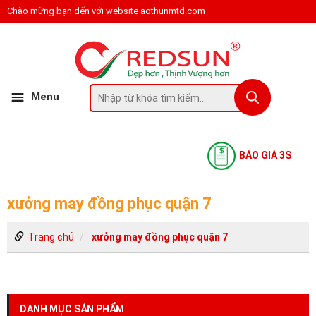
Chào mừng bạn đến với website aothunmtd.com
Menu
BÁO GIÁ 3S
xưởng may đồng phục quận 7
Trang chủ
xưởng may đồng phục quận 7
DANH MỤC SẢN PHẨM