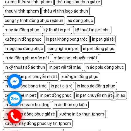
xưởng thêu vi tính tphcm
thêu logo áo thun giá rẻ
thêu vi tính tphcm
thêu vi tính logo áo thun
công ty tnhh đồng phục redsun
áo đồng phục
may áo đồng phục
kỹ thuật in pet
kỹ thuật in pet chu
xưởng in đồng phục
in pet không bong tróc
in pet giá rẻ
in logo áo đồng phục
công nghệ in pet
in pet đồng phục
in áo đồng phục sắc nét
màng pet chuyển nhiệt
in kỹ thuật số áo thun
in pet vải tối màu
in áo polo đồng phục
kỹ thuật in pet chuyển nhiệt
xưởng in đồng phục
in pet không bong tróc
in pet giá rẻ
in logo áo đồng phục
công nghệ in pet
in pet đồng phục
in pet chuyển nhiệt
in áo
in áo thun team building
in áo thun sự kiện
in áo thun đồng phục giá rẻ
xưởng in áo thun tphcm
xưởng may đồng phục uy tín tphcm