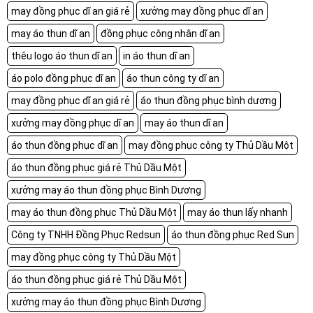
may đồng phục dĩ an giá rẻ
xưởng may đồng phục dĩ an
may áo thun dĩ an
đồng phục công nhân dĩ an
thêu logo áo thun dĩ an
in áo thun dĩ an
áo polo đồng phục dĩ an
áo thun công ty dĩ an
may đồng phục dĩ an giá rẻ
áo thun đồng phục bình dương
xưởng may đồng phục dĩ an
may áo thun dĩ an
áo thun đồng phục dĩ an
may đồng phục công ty Thủ Dầu Một
áo thun đồng phục giá rẻ Thủ Dầu Một
xưởng may áo thun đồng phục Bình Dương
may áo thun đồng phục Thủ Dầu Một
may áo thun lấy nhanh
Công ty TNHH Đồng Phục Redsun
áo thun đồng phục Red Sun
may đồng phục công ty Thủ Dầu Một
áo thun đồng phục giá rẻ Thủ Dầu Một
xưởng may áo thun đồng phục Bình Dương