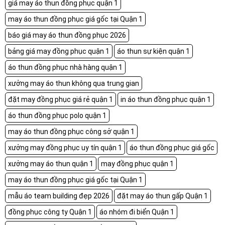
giá may áo thun đồng phục quận 1
may áo thun đồng phục giá gốc tại Quận 1
báo giá may áo thun đồng phục 2026
bảng giá may đồng phục quận 1
áo thun sự kiện quận 1
áo thun đồng phục nhà hàng quận 1
xưởng may áo thun không qua trung gian
đặt may đồng phục giá rẻ quận 1
in áo thun đồng phục quận 1
áo thun đồng phục polo quận 1
may áo thun đồng phục công sở quận 1
xưởng may đồng phục uy tín quận 1
áo thun đồng phục giá gốc
xưởng may áo thun quận 1
may đồng phục quận 1
may áo thun đồng phục giá gốc tại Quận 1
mẫu áo team building đẹp 2026
đặt may áo thun gấp Quận 1
đồng phục công ty Quận 1
áo nhóm đi biển Quận 1