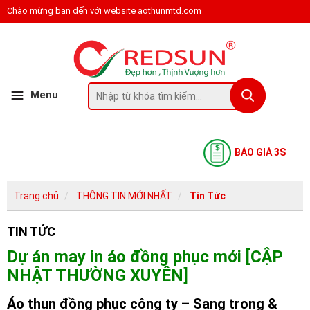
Chào mừng bạn đến với website aothunmtd.com
Menu
BÁO GIÁ 3S
Trang chủ
THÔNG TIN MỚI NHẤT
Tin Tức
TIN TỨC
Dự án may in áo đồng phục mới [CẬP
NHẬT THƯỜNG XUYÊN]
Áo thun đồng phục công ty – Sang trọng &