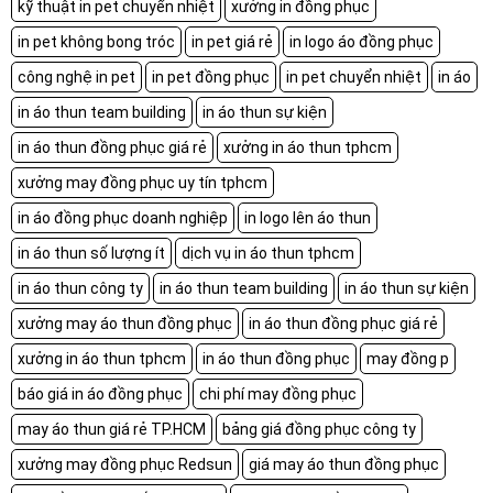
kỹ thuật in pet chuyển nhiệt
xưởng in đồng phục
in pet không bong tróc
in pet giá rẻ
in logo áo đồng phục
công nghệ in pet
in pet đồng phục
in pet chuyển nhiệt
in áo
in áo thun team building
in áo thun sự kiện
in áo thun đồng phục giá rẻ
xưởng in áo thun tphcm
xưởng may đồng phục uy tín tphcm
in áo đồng phục doanh nghiệp
in logo lên áo thun
in áo thun số lượng ít
dịch vụ in áo thun tphcm
in áo thun công ty
in áo thun team building
in áo thun sự kiện
xưởng may áo thun đồng phục
in áo thun đồng phục giá rẻ
xưởng in áo thun tphcm
in áo thun đồng phục
may đồng p
báo giá in áo đồng phục
chi phí may đồng phục
may áo thun giá rẻ TP.HCM
bảng giá đồng phục công ty
xưởng may đồng phục Redsun
giá may áo thun đồng phục