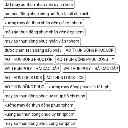
đặt may áo thun nhân viên uy tín hcm
áo thun đồng phục công sở đẹp tp hồ chí minh
xưởng may áo thun nhân viên giá rẻ tphcm
mẫu áo thun đồng phục nhân viên đẹp hcm
may áo thun đồng phục nhân viên tphcm
được phân tách bằng dấu phẩy
ÁO THUN ĐỒNG PHỤC LỚP
ÁO THUN ĐỒNG PHỤC LỚP
AÓ THUN ĐỒNG PHỤC CÔNG TY
VẢI THUN POLY THÁI CAO CẤP
VẢI THUN POLY THÁI CAO CẤP
ÁO THUN LOGISTICS
ÁO THUN LOGISTICS
ÁO THUN ĐỒNG PHỤC
xưởng may đồng phục giá tốt tph
may áo thun đồng phục uy tín tp hồ chí minh
xưởng may áo thun đồng phục tphcm
xuong ao thun dong phuc uy tin tphcm
may áo thun đồng phục công sở tphcm