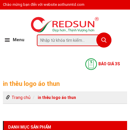
Chào mừng bạn đến với website aothunmtd.com
Menu
BÁO GIÁ 3S
in thêu logo áo thun
Trang chủ
in thêu logo áo thun
DANH MỤC SẢN PHẨM