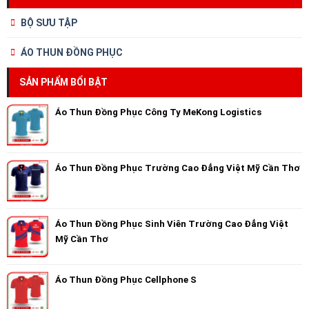
BỘ SƯU TẬP
ÁO THUN ĐỒNG PHỤC
SẢN PHẨM BỔI BẬT
Áo Thun Đồng Phục Công Ty MeKong Logistics
Áo Thun Đồng Phục Trường Cao Đẳng Việt Mỹ Cần Thơ
Áo Thun Đồng Phục Sinh Viên Trường Cao Đẳng Việt
Mỹ Cần Thơ
Áo Thun Đồng Phục Cellphone S