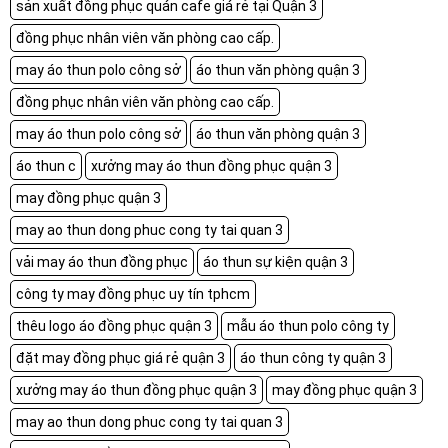
sản xuất đồng phục quán cafe giá rẻ tại Quận 3
đồng phục nhân viên văn phòng cao cấp.
may áo thun polo công sở
áo thun văn phòng quận 3
đồng phục nhân viên văn phòng cao cấp.
may áo thun polo công sở
áo thun văn phòng quận 3
áo thun c
xưởng may áo thun đồng phục quận 3
may đồng phục quận 3
may ao thun dong phuc cong ty tai quan 3
vải may áo thun đồng phục
áo thun sự kiện quận 3
công ty may đồng phục uy tín tphcm
thêu logo áo đồng phục quận 3
mẫu áo thun polo công ty
đặt may đồng phục giá rẻ quận 3
áo thun công ty quận 3
xưởng may áo thun đồng phục quận 3
may đồng phục quận 3
may ao thun dong phuc cong ty tai quan 3