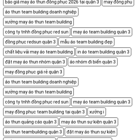
báo giá may áo thun đồng phục 2026 tại quận 3
may đồng phụ
áo thun team building doanh nghiệp
xưởng may áo thun team building
công ty tnhh đồng phục red sun
may áo team building quận 3
đồng phục redsun quận 3
mẫu áo team building đẹp
chất liệu vải may áo team building
in áo team building quận 3
đặt may áo thun nhóm quận 3
áo nhóm đi biển quận 3
may đồng phục giá rẻ quận 3
áo thun team building doanh nghiệp
xưởng may áo thun team building
công ty tnhh đồng phục red sun
may áo team building quận 3
may đồng phục team building tại quận 3
xưởng i
áo thun quảng cáo quận 3
may áo thun sự kiện quận 3
áo thun teambuilding quận 3
đặt may áo thun sự kiện