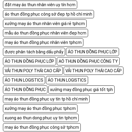
đặt may áo thun nhân viên uy tín hcm
áo thun đồng phục công sở đẹp tp hồ chí minh
xưởng may áo thun nhân viên giá rẻ tphcm
mẫu áo thun đồng phục nhân viên đẹp hcm
may áo thun đồng phục nhân viên tphcm
được phân tách bằng dấu phẩy
ÁO THUN ĐỒNG PHỤC LỚP
ÁO THUN ĐỒNG PHỤC LỚP
AÓ THUN ĐỒNG PHỤC CÔNG TY
VẢI THUN POLY THÁI CAO CẤP
VẢI THUN POLY THÁI CAO CẤP
ÁO THUN LOGISTICS
ÁO THUN LOGISTICS
ÁO THUN ĐỒNG PHỤC
xưởng may đồng phục giá tốt tph
may áo thun đồng phục uy tín tp hồ chí minh
xưởng may áo thun đồng phục tphcm
xuong ao thun dong phuc uy tin tphcm
may áo thun đồng phục công sở tphcm