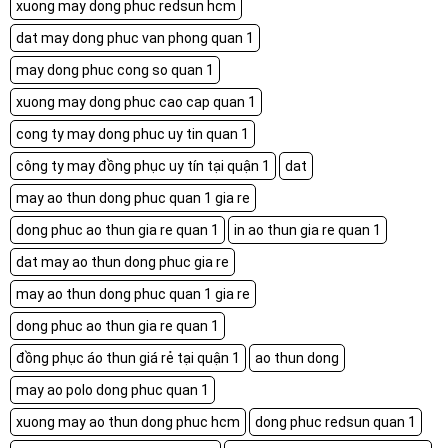
xuong may dong phuc redsun hcm
dat may dong phuc van phong quan 1
may dong phuc cong so quan 1
xuong may dong phuc cao cap quan 1
cong ty may dong phuc uy tin quan 1
công ty may đồng phục uy tín tại quận 1
dat
may ao thun dong phuc quan 1 gia re
dong phuc ao thun gia re quan 1
in ao thun gia re quan 1
dat may ao thun dong phuc gia re
may ao thun dong phuc quan 1 gia re
dong phuc ao thun gia re quan 1
đồng phục áo thun giá rẻ tại quận 1
ao thun dong
may ao polo dong phuc quan 1
xuong may ao thun dong phuc hcm
dong phuc redsun quan 1