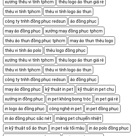
xưởng thêu vi tính tphcm
thêu logo áo thun giá rẻ
thêu vi tính tphcm
thêu vi tính logo áo thun
công ty tnhh đồng phục redsun
áo đồng phục
may áo đồng phục
xưởng may đồng phục tphcm
thêu áo thun đồng phục tphcm
may áo thun thêu logo
thêu vi tính áo polo
thêu logo đồng phục
xưởng thêu vi tính tphcm
thêu logo áo thun giá rẻ
thêu vi tính tphcm
thêu vi tính logo áo thun
công ty tnhh đồng phục redsun
áo đồng phục
may áo đồng phục
kỹ thuật in pet
kỹ thuật in pet chu
xưởng in đồng phục
in pet không bong tróc
in pet giá rẻ
in logo áo đồng phục
công nghệ in pet
in pet đồng phục
in áo đồng phục sắc nét
màng pet chuyển nhiệt
in kỹ thuật số áo thun
in pet vải tối màu
in áo polo đồng phục