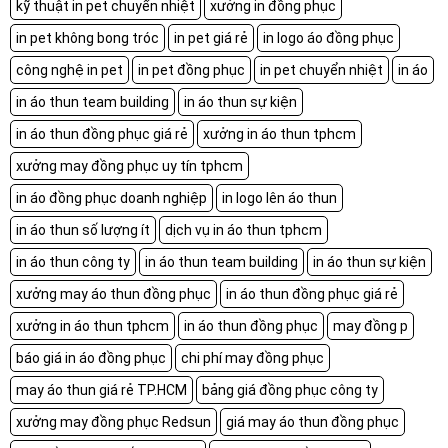
kỹ thuật in pet chuyển nhiệt
xưởng in đồng phục
in pet không bong tróc
in pet giá rẻ
in logo áo đồng phục
công nghệ in pet
in pet đồng phục
in pet chuyển nhiệt
in áo
in áo thun team building
in áo thun sự kiện
in áo thun đồng phục giá rẻ
xưởng in áo thun tphcm
xưởng may đồng phục uy tín tphcm
in áo đồng phục doanh nghiệp
in logo lên áo thun
in áo thun số lượng ít
dịch vụ in áo thun tphcm
in áo thun công ty
in áo thun team building
in áo thun sự kiện
xưởng may áo thun đồng phục
in áo thun đồng phục giá rẻ
xưởng in áo thun tphcm
in áo thun đồng phục
may đồng p
báo giá in áo đồng phục
chi phí may đồng phục
may áo thun giá rẻ TP.HCM
bảng giá đồng phục công ty
xưởng may đồng phục Redsun
giá may áo thun đồng phục