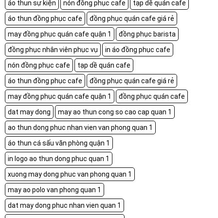
áo thun sự kiện
nón đồng phục cafe
tạp dề quán cafe
áo thun đồng phục cafe
đồng phục quán cafe giá rẻ
may đồng phục quán cafe quận 1
đồng phục barista
đồng phục nhân viên phục vụ
in áo đồng phục cafe
nón đồng phục cafe
tạp dề quán cafe
áo thun đồng phục cafe
đồng phục quán cafe giá rẻ
may đồng phục quán cafe quận 1
đồng phục quán cafe
dat may dong
may ao thun cong so cao cap quan 1
ao thun dong phuc nhan vien van phong quan 1
áo thun cá sấu văn phòng quận 1
in logo ao thun dong phuc quan 1
xuong may dong phuc van phong quan 1
may ao polo van phong quan 1
dat may dong phuc nhan vien quan 1