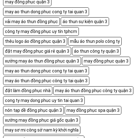
may đồng phục quận 3
may ao thun dong phuc cong ty tai quan 3
vải may áo thun đồng phục
áo thun sự kiện quận 3
công ty may đồng phục uy tín tphcm
thêu logo áo đồng phục quận 3
mẫu áo thun polo công ty
đặt may đồng phục giá rẻ quận 3
áo thun công ty quận 3
xưởng may áo thun đồng phục quận 3
may đồng phục quận 3
may ao thun dong phuc cong ty tai quan 3
may áo thun đồng phục công ty tại quận 3
đặt làm đồng phục nhà
may áo thun đồng phục công ty quận 3
cong ty may dong phuc uy tin tai quan 3
nón tạp dề đồng phục quận 3
may đồng phục spa quận 3
xưởng may đồng phục giá gốc quận 3
may sơ mi công sở nam kỳ khởi nghĩa