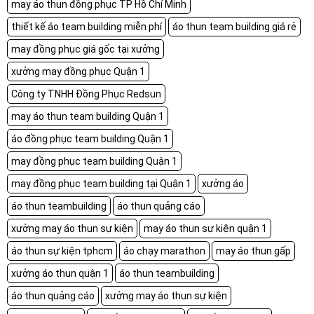
may áo thun đồng phục TP Hồ Chí Minh
thiết kế áo team building miễn phí
áo thun team building giá rẻ
may đồng phục giá gốc tại xưởng
xưởng may đồng phục Quận 1
Công ty TNHH Đồng Phục Redsun
may áo thun team building Quận 1
áo đồng phục team building Quận 1
may đồng phục team building Quận 1
may đồng phục team building tại Quận 1
xưởng áo
áo thun teambuilding
áo thun quảng cáo
xưởng may áo thun sự kiện
may áo thun sự kiện quận 1
áo thun sự kiện tphcm
áo chạy marathon
may áo thun gấp
xưởng áo thun quận 1
áo thun teambuilding
áo thun quảng cáo
xưởng may áo thun sự kiện