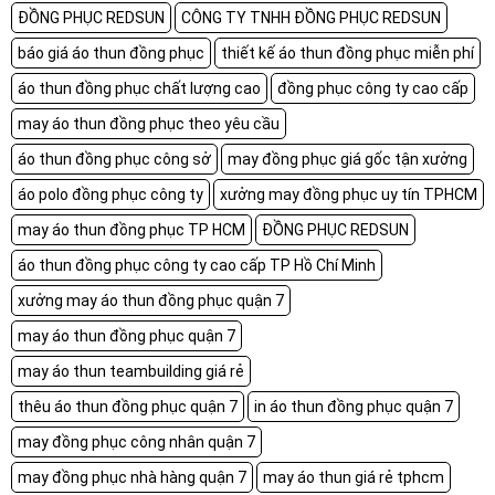
ĐỒNG PHỤC REDSUN
CÔNG TY TNHH ĐỒNG PHỤC REDSUN
báo giá áo thun đồng phục
thiết kế áo thun đồng phục miễn phí
áo thun đồng phục chất lượng cao
đồng phục công ty cao cấp
may áo thun đồng phục theo yêu cầu
áo thun đồng phục công sở
may đồng phục giá gốc tận xưởng
áo polo đồng phục công ty
xưởng may đồng phục uy tín TPHCM
may áo thun đồng phục TP HCM
ĐỒNG PHỤC REDSUN
áo thun đồng phục công ty cao cấp TP Hồ Chí Minh
xưởng may áo thun đồng phục quận 7
may áo thun đồng phục quận 7
may áo thun teambuilding giá rẻ
thêu áo thun đồng phục quận 7
in áo thun đồng phục quận 7
may đồng phục công nhân quận 7
may đồng phục nhà hàng quận 7
may áo thun giá rẻ tphcm