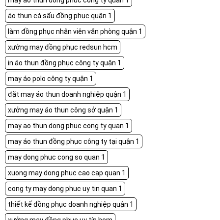
may ao thun dong phuc cong ty quan 1
áo thun cá sấu đồng phục quận 1
làm đồng phục nhân viên văn phòng quận 1
xưởng may đồng phục redsun hcm
in áo thun đồng phục công ty quận 1
may áo polo công ty quận 1
đặt may áo thun doanh nghiệp quận 1
xưởng may áo thun công sở quận 1
may ao thun dong phuc cong ty quan 1
may áo thun đồng phục công ty tại quận 1
may dong phuc cong so quan 1
xuong may dong phuc cao cap quan 1
cong ty may dong phuc uy tin quan 1
thiết kế đồng phục doanh nghiệp quận 1