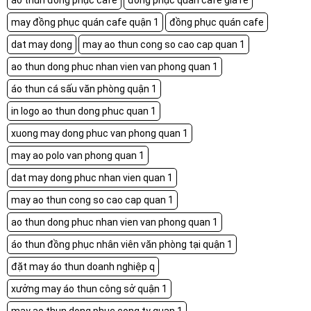
áo thun đồng phục cafe
đồng phục quán cafe giá rẻ
may đồng phục quán cafe quận 1
đồng phục quán cafe
dat may dong
may ao thun cong so cao cap quan 1
ao thun dong phuc nhan vien van phong quan 1
áo thun cá sấu văn phòng quận 1
in logo ao thun dong phuc quan 1
xuong may dong phuc van phong quan 1
may ao polo van phong quan 1
dat may dong phuc nhan vien quan 1
may ao thun cong so cao cap quan 1
ao thun dong phuc nhan vien van phong quan 1
áo thun đồng phục nhân viên văn phòng tại quận 1
đặt may áo thun doanh nghiệp q
xưởng may áo thun công sở quận 1