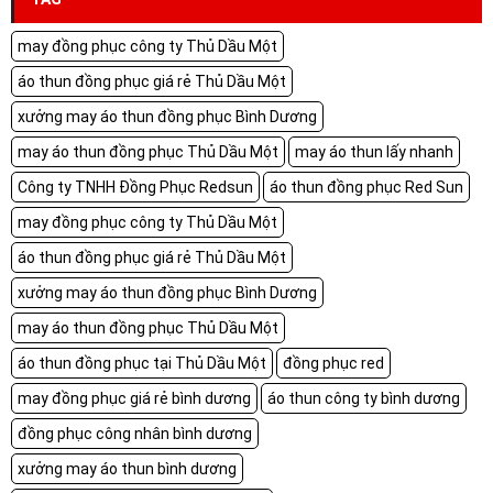
may đồng phục công ty Thủ Dầu Một
áo thun đồng phục giá rẻ Thủ Dầu Một
xưởng may áo thun đồng phục Bình Dương
may áo thun đồng phục Thủ Dầu Một
may áo thun lấy nhanh
Công ty TNHH Đồng Phục Redsun
áo thun đồng phục Red Sun
may đồng phục công ty Thủ Dầu Một
áo thun đồng phục giá rẻ Thủ Dầu Một
xưởng may áo thun đồng phục Bình Dương
may áo thun đồng phục Thủ Dầu Một
áo thun đồng phục tại Thủ Dầu Một
đồng phục red
may đồng phục giá rẻ bình dương
áo thun công ty bình dương
đồng phục công nhân bình dương
xưởng may áo thun bình dương