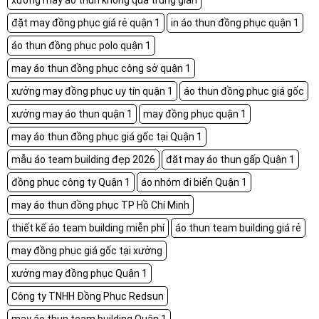
xưởng may áo thun không qua trung gian
đặt may đồng phục giá rẻ quận 1
in áo thun đồng phục quận 1
áo thun đồng phục polo quận 1
may áo thun đồng phục công sở quận 1
xưởng may đồng phục uy tín quận 1
áo thun đồng phục giá gốc
xưởng may áo thun quận 1
may đồng phục quận 1
may áo thun đồng phục giá gốc tại Quận 1
mẫu áo team building đẹp 2026
đặt may áo thun gấp Quận 1
đồng phục công ty Quận 1
áo nhóm đi biển Quận 1
may áo thun đồng phục TP Hồ Chí Minh
thiết kế áo team building miễn phí
áo thun team building giá rẻ
may đồng phục giá gốc tại xưởng
xưởng may đồng phục Quận 1
Công ty TNHH Đồng Phục Redsun