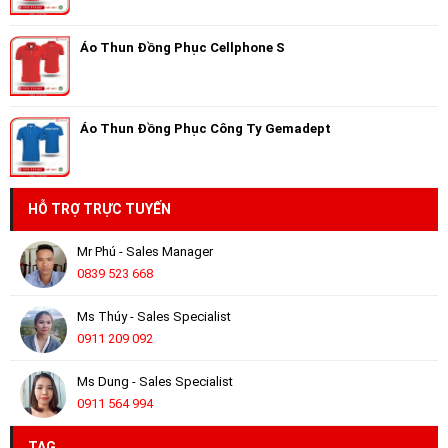
Áo Thun Đồng Phục Cellphone S
Áo Thun Đồng Phục Công Ty Gemadept
HỖ TRỢ TRỰC TUYẾN
Mr Phú - Sales Manager
0839 523 668
Ms Thúy - Sales Specialist
0911 209 092
Ms Dung - Sales Specialist
0911 564 994
TAG