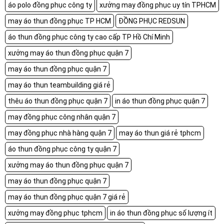
áo polo đồng phục công ty
xưởng may đồng phục uy tín TPHCM
may áo thun đồng phục TP HCM
ĐỒNG PHỤC REDSUN
áo thun đồng phục công ty cao cấp TP Hồ Chí Minh
xưởng may áo thun đồng phục quận 7
may áo thun đồng phục quận 7
may áo thun teambuilding giá rẻ
thêu áo thun đồng phục quận 7
in áo thun đồng phục quận 7
may đồng phục công nhân quận 7
may đồng phục nhà hàng quận 7
may áo thun giá rẻ tphcm
áo thun đồng phục công ty quận 7
xưởng may áo thun đồng phục quận 7
may áo thun đồng phục quận 7
may áo thun đồng phục quận 7 giá rẻ
xưởng may đồng phục tphcm
in áo thun đồng phục số lượng ít