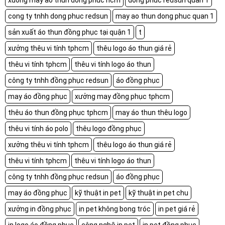
xuong may ao thun dong phuc hcm
dong phuc redsun quan 1
cong ty tnhh dong phuc redsun
may ao thun dong phuc quan 1
sản xuất áo thun đồng phục tại quận 1
t
xưởng thêu vi tính tphcm
thêu logo áo thun giá rẻ
thêu vi tính tphcm
thêu vi tính logo áo thun
công ty tnhh đồng phục redsun
áo đồng phục
may áo đồng phục
xưởng may đồng phục tphcm
thêu áo thun đồng phục tphcm
may áo thun thêu logo
thêu vi tính áo polo
thêu logo đồng phục
xưởng thêu vi tính tphcm
thêu logo áo thun giá rẻ
thêu vi tính tphcm
thêu vi tính logo áo thun
công ty tnhh đồng phục redsun
áo đồng phục
may áo đồng phục
kỹ thuật in pet
kỹ thuật in pet chu
xưởng in đồng phục
in pet không bong tróc
in pet giá rẻ