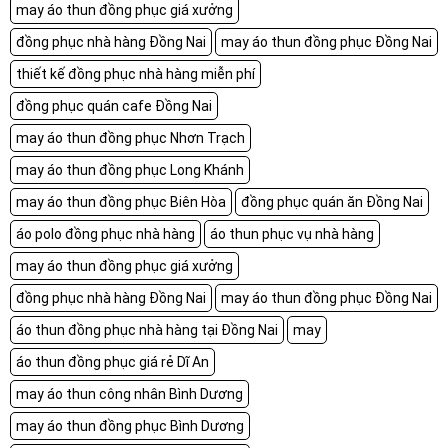
may áo thun đồng phục giá xưởng
đồng phục nhà hàng Đồng Nai
may áo thun đồng phục Đồng Nai
thiết kế đồng phục nhà hàng miễn phí
đồng phục quán cafe Đồng Nai
may áo thun đồng phục Nhơn Trạch
may áo thun đồng phục Long Khánh
may áo thun đồng phục Biên Hòa
đồng phục quán ăn Đồng Nai
áo polo đồng phục nhà hàng
áo thun phục vụ nhà hàng
may áo thun đồng phục giá xưởng
đồng phục nhà hàng Đồng Nai
may áo thun đồng phục Đồng Nai
áo thun đồng phục nhà hàng tại Đồng Nai
may
áo thun đồng phục giá rẻ Dĩ An
may áo thun công nhân Bình Dương
may áo thun đồng phục Bình Dương