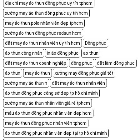
địa chỉ may áo thun đồng phục uy tín tphcm
xưởng may áo thun đồng phục uy tín hcm
may áo thun polo nhân viên đẹp tphcm
xưởng áo thun đồng phục redsun hcm
đặt may áo thun nhân viên uy tín hcm
Đồng phục
áo thun công nhân
in áo đồng phục
ao thun
đặt may áo thun doanh nghiệp
đồng phục
đặt làm đồng phục
áo thun
may áo thun
xưởng may đồng phục giá tốt
xưởng may áo thun n
đặt may áo thun nhân viên
áo thun đồng phục công sở đẹp tp hồ chí minh
xưởng may áo thun nhân viên giá rẻ tphcm
mẫu áo thun đồng phục nhân viên đẹp hcm
may áo thun đồng phục nhân viên tphcm
áo thun đồng phục nhân viên đẹp tại tp hồ chí minh