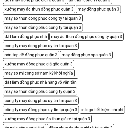
đặt may đồng phục giá rẻ quận 3
áo thun công ty quận 3
xưởng may áo thun đồng phục quận 3
may đồng phục quận 3
may ao thun dong phuc cong ty tai quan 3
may áo thun đồng phục công ty tại quận 3
đặt làm đồng phục nhà
may áo thun đồng phục công ty quận 3
cong ty may dong phuc uy tin tai quan 3
nón tạp dề đồng phục quận 3
may đồng phục spa quận 3
xưởng may đồng phục giá gốc quận 3
may sơ mi công sở nam kỳ khởi nghĩa
đặt làm đồng phục nhà hàng võ văn tần
may áo thun đồng phục công ty quận 3
cong ty may dong phuc uy tin tai quan 3
công ty may đồng phục uy tín tại quận 3
in logo tiết kiệm chi phí
xưởng may đồng phục áo thun giá rẻ tại quận 3