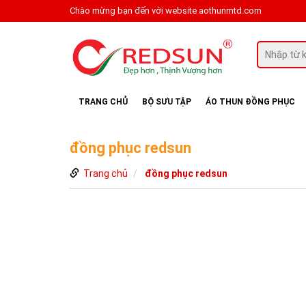
Chào mừng bạn đến với website aothunmtd.com
TRANG CHỦ
BỘ SƯU TẬP
ÁO THUN ĐỒNG PHỤC
đồng phục redsun
Trang chủ
đồng phục redsun