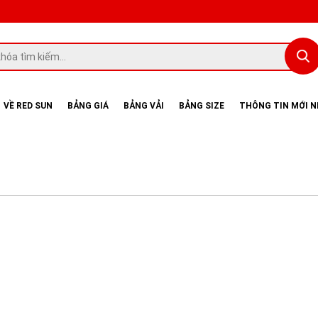
VỀ RED SUN
BẢNG GIÁ
BẢNG VẢI
BẢNG SIZE
THÔNG TIN MỚI 