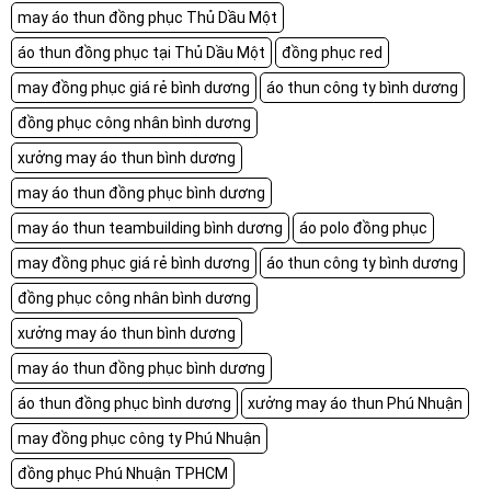
may áo thun đồng phục Thủ Dầu Một
áo thun đồng phục tại Thủ Dầu Một
đồng phục red
may đồng phục giá rẻ bình dương
áo thun công ty bình dương
đồng phục công nhân bình dương
xưởng may áo thun bình dương
may áo thun đồng phục bình dương
may áo thun teambuilding bình dương
áo polo đồng phục
may đồng phục giá rẻ bình dương
áo thun công ty bình dương
đồng phục công nhân bình dương
xưởng may áo thun bình dương
may áo thun đồng phục bình dương
áo thun đồng phục bình dương
xưởng may áo thun Phú Nhuận
may đồng phục công ty Phú Nhuận
đồng phục Phú Nhuận TPHCM