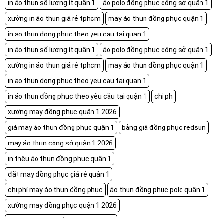
in áo thun số lượng ít quận 1
áo polo đồng phục công sở quận 1
xưởng in áo thun giá rẻ tphcm
may áo thun đồng phục quận 1
in ao thun dong phuc theo yeu cau tai quan 1
in áo thun số lượng ít quận 1
áo polo đồng phục công sở quận 1
xưởng in áo thun giá rẻ tphcm
may áo thun đồng phục quận 1
in ao thun dong phuc theo yeu cau tai quan 1
in áo thun đồng phục theo yêu cầu tại quận 1
chi ph
xưởng may đồng phục quận 1 2026
giá may áo thun đồng phục quận 1
bảng giá đồng phục redsun
may áo thun công sở quận 1 2026
in thêu áo thun đồng phục quận 1
đặt may đồng phục giá rẻ quận 1
chi phí may áo thun đồng phục
áo thun đồng phục polo quận 1
xưởng may đồng phục quận 1 2026