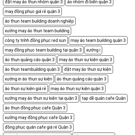
đặt may áo thun nhóm quận 3
áo nhóm đi biển quận 3
may đồng phục giá rẻ quận 3
áo thun team building doanh nghiệp
xưởng may áo thun team building
công ty tnhh đồng phục red sun
may áo team building quận 3
may đồng phục team building tại quận 3
xưởng i
áo thun quảng cáo quận 3
may áo thun sự kiện quận 3
áo thun teambuilding quận 3
đặt may áo thun sự kiện
xưởng in áo thun sự kiện
áo thun quảng cáo quận 3
áo thun sự kiện giá rẻ
may áo thun sự kiện quận 3
xưởng may áo thun sự kiện tại quận 3
tạp dề quán cafe Quận
áo thun đồng phục cafe Quận 3
xưởng may đồng phục cafe Quận 3
đồng phục quán cafe giá rẻ Quận 3