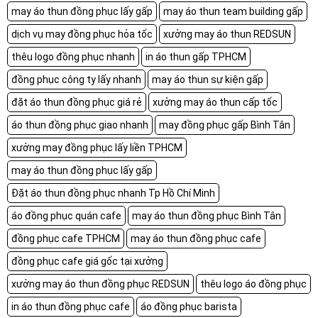
may áo thun đồng phục lấy gấp
may áo thun team building gấp
dịch vụ may đồng phục hỏa tốc
xưởng may áo thun REDSUN
thêu logo đồng phục nhanh
in áo thun gấp TPHCM
đồng phục công ty lấy nhanh
may áo thun sự kiện gấp
đặt áo thun đồng phục giá rẻ
xưởng may áo thun cấp tốc
áo thun đồng phục giao nhanh
may đồng phục gấp Bình Tân
xưởng may đồng phục lấy liền TPHCM
may áo thun đồng phục lấy gấp
Đặt áo thun đồng phục nhanh Tp Hồ Chí Minh
áo đồng phục quán cafe
may áo thun đồng phục Bình Tân
đồng phục cafe TPHCM
may áo thun đồng phục cafe
đồng phục cafe giá gốc tại xưởng
xưởng may áo thun đồng phục REDSUN
thêu logo áo đồng phục
in áo thun đồng phục cafe
áo đồng phục barista