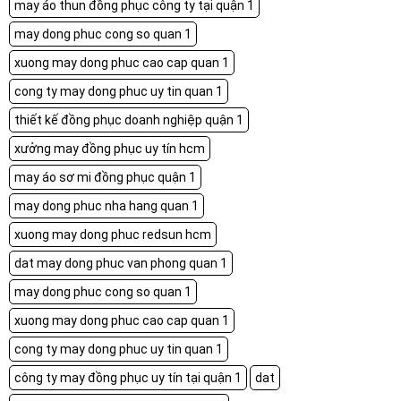
may áo thun đồng phục công ty tại quận 1
may dong phuc cong so quan 1
xuong may dong phuc cao cap quan 1
cong ty may dong phuc uy tin quan 1
thiết kế đồng phục doanh nghiệp quận 1
xưởng may đồng phục uy tín hcm
may áo sơ mi đồng phục quận 1
may dong phuc nha hang quan 1
xuong may dong phuc redsun hcm
dat may dong phuc van phong quan 1
may dong phuc cong so quan 1
xuong may dong phuc cao cap quan 1
cong ty may dong phuc uy tin quan 1
công ty may đồng phục uy tín tại quận 1
dat