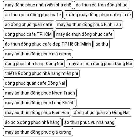
may đồng phục nhân viên pha chế
áo thun cổ tròn đồng phục
áo thun polo đồng phục cafe
xưởng may đồng phục cafe giá rẻ
áo đồng phục quán cafe
may áo thun đồng phục Bình Tân
đồng phục cafe TPHCM
may áo thun đồng phục cafe
áo thun đồng phục cafe đẹp TP Hồ Chí Minh
áo thu
may áo thun đồng phục giá xưởng
đồng phục nhà hàng Đồng Nai
may áo thun đồng phục Đồng Nai
thiết kế đồng phục nhà hàng miễn phí
đồng phục quán cafe Đồng Nai
may áo thun đồng phục Nhơn Trạch
may áo thun đồng phục Long Khánh
may áo thun đồng phục Biên Hòa
đồng phục quán ăn Đồng Nai
áo polo đồng phục nhà hàng
áo thun phục vụ nhà hàng
may áo thun đồng phục giá xưởng