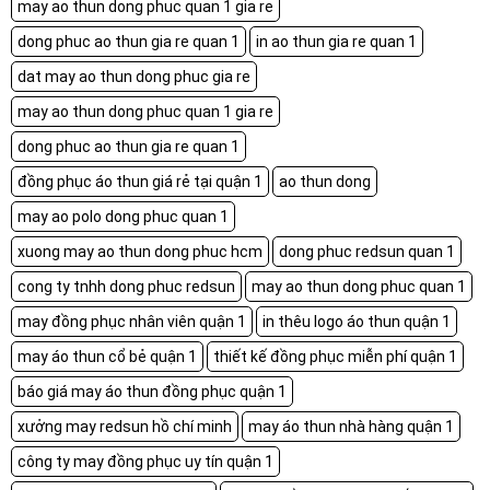
may ao thun dong phuc quan 1 gia re
dong phuc ao thun gia re quan 1
in ao thun gia re quan 1
dat may ao thun dong phuc gia re
may ao thun dong phuc quan 1 gia re
dong phuc ao thun gia re quan 1
đồng phục áo thun giá rẻ tại quận 1
ao thun dong
may ao polo dong phuc quan 1
xuong may ao thun dong phuc hcm
dong phuc redsun quan 1
cong ty tnhh dong phuc redsun
may ao thun dong phuc quan 1
may đồng phục nhân viên quận 1
in thêu logo áo thun quận 1
may áo thun cổ bẻ quận 1
thiết kế đồng phục miễn phí quận 1
báo giá may áo thun đồng phục quận 1
xưởng may redsun hồ chí minh
may áo thun nhà hàng quận 1
công ty may đồng phục uy tín quận 1