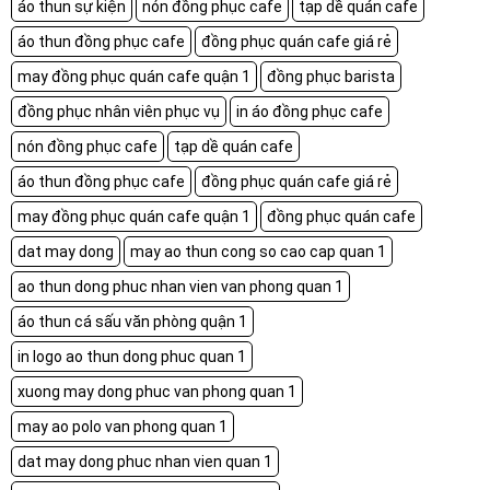
áo thun sự kiện
nón đồng phục cafe
tạp dề quán cafe
áo thun đồng phục cafe
đồng phục quán cafe giá rẻ
may đồng phục quán cafe quận 1
đồng phục barista
đồng phục nhân viên phục vụ
in áo đồng phục cafe
nón đồng phục cafe
tạp dề quán cafe
áo thun đồng phục cafe
đồng phục quán cafe giá rẻ
may đồng phục quán cafe quận 1
đồng phục quán cafe
dat may dong
may ao thun cong so cao cap quan 1
ao thun dong phuc nhan vien van phong quan 1
áo thun cá sấu văn phòng quận 1
in logo ao thun dong phuc quan 1
xuong may dong phuc van phong quan 1
may ao polo van phong quan 1
dat may dong phuc nhan vien quan 1