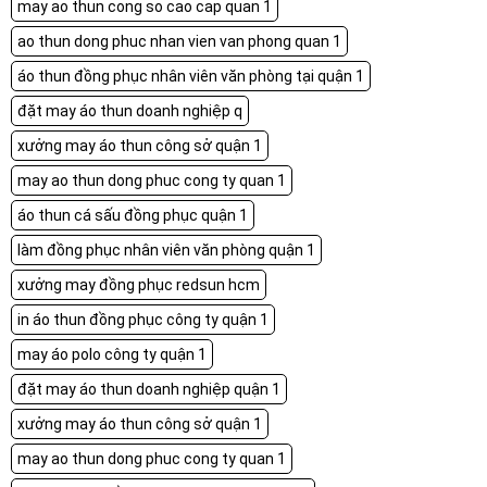
may ao thun cong so cao cap quan 1
ao thun dong phuc nhan vien van phong quan 1
áo thun đồng phục nhân viên văn phòng tại quận 1
đặt may áo thun doanh nghiệp q
xưởng may áo thun công sở quận 1
may ao thun dong phuc cong ty quan 1
áo thun cá sấu đồng phục quận 1
làm đồng phục nhân viên văn phòng quận 1
xưởng may đồng phục redsun hcm
in áo thun đồng phục công ty quận 1
may áo polo công ty quận 1
đặt may áo thun doanh nghiệp quận 1
xưởng may áo thun công sở quận 1
may ao thun dong phuc cong ty quan 1