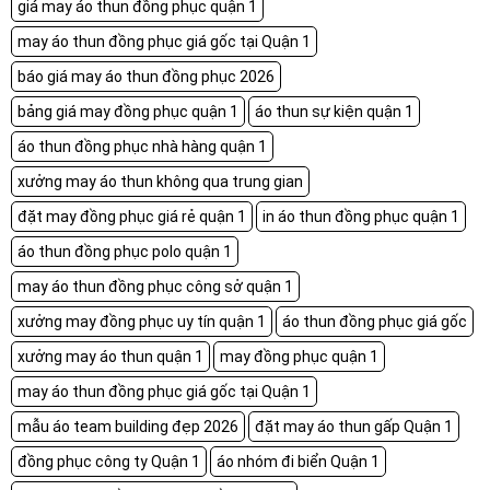
giá may áo thun đồng phục quận 1
may áo thun đồng phục giá gốc tại Quận 1
báo giá may áo thun đồng phục 2026
bảng giá may đồng phục quận 1
áo thun sự kiện quận 1
áo thun đồng phục nhà hàng quận 1
xưởng may áo thun không qua trung gian
đặt may đồng phục giá rẻ quận 1
in áo thun đồng phục quận 1
áo thun đồng phục polo quận 1
may áo thun đồng phục công sở quận 1
xưởng may đồng phục uy tín quận 1
áo thun đồng phục giá gốc
xưởng may áo thun quận 1
may đồng phục quận 1
may áo thun đồng phục giá gốc tại Quận 1
mẫu áo team building đẹp 2026
đặt may áo thun gấp Quận 1
đồng phục công ty Quận 1
áo nhóm đi biển Quận 1