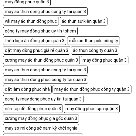
may đồng phục quận 3
may ao thun dong phuc cong ty tai quan 3
vải may áo thun đồng phục
áo thun sự kiện quận 3
công ty may đồng phục uy tín tphcm
thêu logo áo đồng phục quận 3
mẫu áo thun polo công ty
đặt may đồng phục giá rẻ quận 3
áo thun công ty quận 3
xưởng may áo thun đồng phục quận 3
may đồng phục quận 3
may ao thun dong phuc cong ty tai quan 3
may áo thun đồng phục công ty tại quận 3
đặt làm đồng phục nhà
may áo thun đồng phục công ty quận 3
cong ty may dong phuc uy tin tai quan 3
nón tạp dề đồng phục quận 3
may đồng phục spa quận 3
xưởng may đồng phục giá gốc quận 3
may sơ mi công sở nam kỳ khởi nghĩa