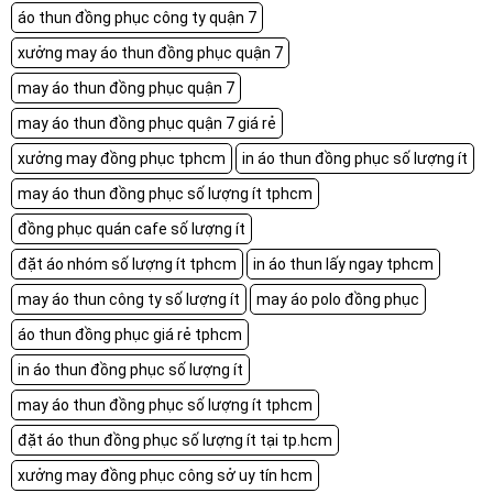
áo thun đồng phục công ty quận 7
xưởng may áo thun đồng phục quận 7
may áo thun đồng phục quận 7
may áo thun đồng phục quận 7 giá rẻ
xưởng may đồng phục tphcm
in áo thun đồng phục số lượng ít
may áo thun đồng phục số lượng ít tphcm
đồng phục quán cafe số lượng ít
đặt áo nhóm số lượng ít tphcm
in áo thun lấy ngay tphcm
may áo thun công ty số lượng ít
may áo polo đồng phục
áo thun đồng phục giá rẻ tphcm
in áo thun đồng phục số lượng ít
may áo thun đồng phục số lượng ít tphcm
đặt áo thun đồng phục số lượng ít tại tp.hcm
xưởng may đồng phục công sở uy tín hcm