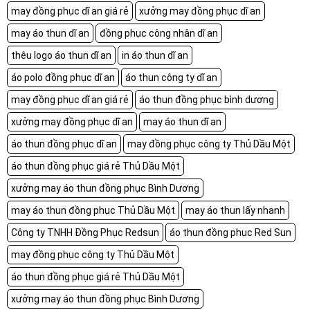
may đồng phục dĩ an giá rẻ
xưởng may đồng phục dĩ an
may áo thun dĩ an
đồng phục công nhân dĩ an
thêu logo áo thun dĩ an
in áo thun dĩ an
áo polo đồng phục dĩ an
áo thun công ty dĩ an
may đồng phục dĩ an giá rẻ
áo thun đồng phục bình dương
xưởng may đồng phục dĩ an
may áo thun dĩ an
áo thun đồng phục dĩ an
may đồng phục công ty Thủ Dầu Một
áo thun đồng phục giá rẻ Thủ Dầu Một
xưởng may áo thun đồng phục Bình Dương
may áo thun đồng phục Thủ Dầu Một
may áo thun lấy nhanh
Công ty TNHH Đồng Phục Redsun
áo thun đồng phục Red Sun
may đồng phục công ty Thủ Dầu Một
áo thun đồng phục giá rẻ Thủ Dầu Một
xưởng may áo thun đồng phục Bình Dương