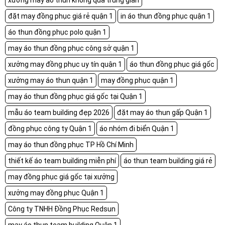
xưởng may áo thun không qua trung gian
đặt may đồng phục giá rẻ quận 1
in áo thun đồng phục quận 1
áo thun đồng phục polo quận 1
may áo thun đồng phục công sở quận 1
xưởng may đồng phục uy tín quận 1
áo thun đồng phục giá gốc
xưởng may áo thun quận 1
may đồng phục quận 1
may áo thun đồng phục giá gốc tại Quận 1
mẫu áo team building đẹp 2026
đặt may áo thun gấp Quận 1
đồng phục công ty Quận 1
áo nhóm đi biển Quận 1
may áo thun đồng phục TP Hồ Chí Minh
thiết kế áo team building miễn phí
áo thun team building giá rẻ
may đồng phục giá gốc tại xưởng
xưởng may đồng phục Quận 1
Công ty TNHH Đồng Phục Redsun