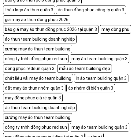
báo giá áo thun polo đồng phục quận 3
thêu logo áo thun quận 3
áo thun đồng phục công ty quận 3
giá may áo thun đồng phục 2026
báo giá may áo thun đồng phục 2026 tại quận 3
may đồng phụ
áo thun team building doanh nghiệp
xưởng may áo thun team building
công ty tnhh đồng phục red sun
may áo team building quận 3
đồng phục redsun quận 3
mẫu áo team building đẹp
chất liệu vải may áo team building
in áo team building quận 3
đặt may áo thun nhóm quận 3
áo nhóm đi biển quận 3
may đồng phục giá rẻ quận 3
áo thun team building doanh nghiệp
xưởng may áo thun team building
công ty tnhh đồng phục red sun
may áo team building quận 3