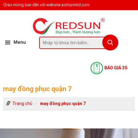
Chào mừng bạn đến với website aothunmtd.com
Menu
BÁO GIÁ 3S
may đồng phục quận 7
Trang chủ
may đồng phục quận 7