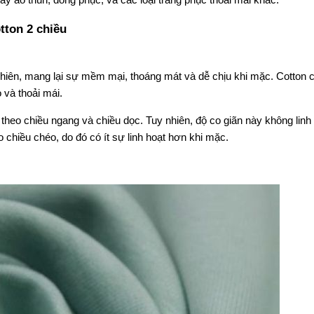
y áo thun, đồng phục, và các loại trang phục thoải mái khác.
tton 2 chiều
nhiên, mang lại sự mềm mại, thoáng mát và dễ chịu khi mặc. Cotton 
 và thoải mái.
 theo chiều ngang và chiều dọc. Tuy nhiên, độ co giãn này không linh
o chiều chéo, do đó có ít sự linh hoạt hơn khi mặc.