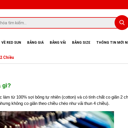
VỀ RED SUN
BẢNG GIÁ
BẢNG VẢI
BẢNG SIZE
THÔNG TIN MỚI 
2 Chiều
à gì?
c làm từ 100% sợi bông tự nhiên (cotton) và có tính chất
co giãn 2 c
 nhưng không co giãn theo chiều chéo như vải thun 4 chiều).