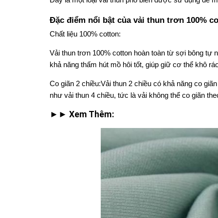
Đây là một loại vải thun phổ biến được sử dụng để ma
Đặc điểm nổi bật của vải thun trơn 100% co
Chất liệu 100% cotton
:
Vải thun trơn 100% cotton hoàn toàn từ sợi bông tự 
khả năng thấm hút mồ hôi tốt, giúp giữ cơ thể khô ráo
Co giãn 2 chiều
:
Vải thun 2 chiều có khả năng co giãn
như vải thun 4 chiều, tức là vải không thể co giãn the
►► Xem Thêm: