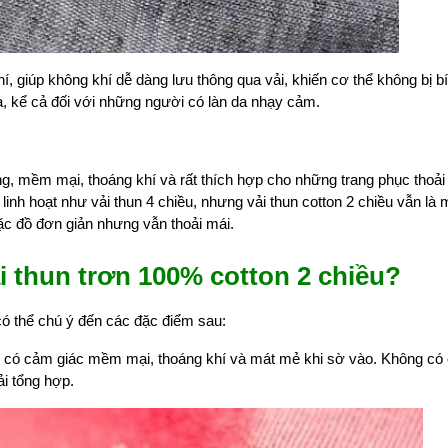
hí, giúp không khí dễ dàng lưu thông qua vải, khiến cơ thể không bị b
 da, kể cả đối với những người có làn da nhạy cảm.
àng, mềm mại, thoáng khí và rất thích hợp cho những trang phục thoải
inh hoạt như vải thun 4 chiều, nhưng vải thun cotton 2 chiều vẫn là 
ặc đồ đơn giản nhưng vẫn thoải mái.
i thun trơn 100% cotton 2 chiều?
có thể chú ý đến các đặc điểm sau:
g có cảm giác mềm mại, thoáng khí và mát mẻ khi sờ vào. Không có
ải tổng hợp.