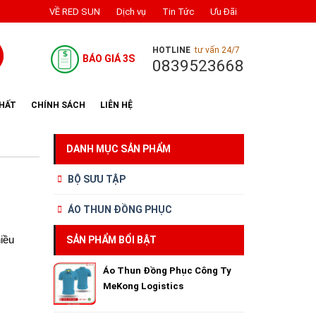
VỀ RED SUN
Dịch vụ
Tin Tức
Ưu Đãi
HOTLINE
tư vấn 24/7
BÁO GIÁ 3S
0839523668
NHẤT
CHÍNH SÁCH
LIÊN HỆ
DANH MỤC SẢN PHẨM
BỘ SƯU TẬP
ÁO THUN ĐỒNG PHỤC
hiều
SẢN PHẨM BỔI BẬT
Áo Thun Đồng Phục Công Ty
MeKong Logistics