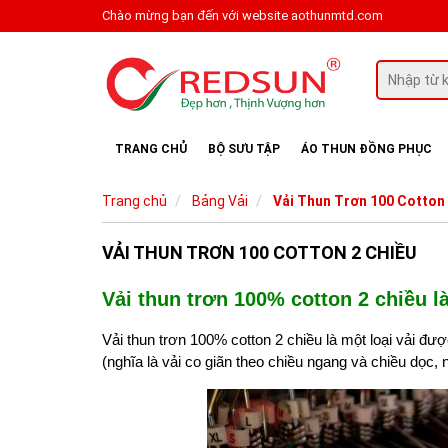
Chào mừng bạn đến với website aothunmtd.com
TRANG CHỦ
BỘ SƯU TẬP
ÁO THUN ĐỒNG PHỤC
Trang chủ
Bảng Vải
Vải Thun Trơn 100 Cotton 
VẢI THUN TRƠN 100 COTTON 2 CHIỀU
Vải thun trơn 100% cotton 2 chiều l
Vải thun trơn 100% cotton 2 chiều
là một loại vải đượ
(nghĩa là vải co giãn theo chiều ngang và chiều dọc,