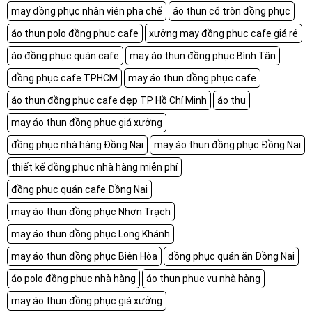
may đồng phục nhân viên pha chế
áo thun cổ tròn đồng phục
áo thun polo đồng phục cafe
xưởng may đồng phục cafe giá rẻ
áo đồng phục quán cafe
may áo thun đồng phục Bình Tân
đồng phục cafe TPHCM
may áo thun đồng phục cafe
áo thun đồng phục cafe đẹp TP Hồ Chí Minh
áo thu
may áo thun đồng phục giá xưởng
đồng phục nhà hàng Đồng Nai
may áo thun đồng phục Đồng Nai
thiết kế đồng phục nhà hàng miễn phí
đồng phục quán cafe Đồng Nai
may áo thun đồng phục Nhơn Trạch
may áo thun đồng phục Long Khánh
may áo thun đồng phục Biên Hòa
đồng phục quán ăn Đồng Nai
áo polo đồng phục nhà hàng
áo thun phục vụ nhà hàng
may áo thun đồng phục giá xưởng