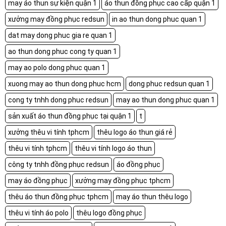
may áo thun sự kiện quận 1
áo thun đồng phục cao cấp quận 1
xưởng may đồng phục redsun
in ao thun dong phuc quan 1
dat may dong phuc gia re quan 1
ao thun dong phuc cong ty quan 1
may ao polo dong phuc quan 1
xuong may ao thun dong phuc hcm
dong phuc redsun quan 1
cong ty tnhh dong phuc redsun
may ao thun dong phuc quan 1
sản xuất áo thun đồng phục tại quận 1
t
xưởng thêu vi tính tphcm
thêu logo áo thun giá rẻ
thêu vi tính tphcm
thêu vi tính logo áo thun
công ty tnhh đồng phục redsun
áo đồng phục
may áo đồng phục
xưởng may đồng phục tphcm
thêu áo thun đồng phục tphcm
may áo thun thêu logo
thêu vi tính áo polo
thêu logo đồng phục