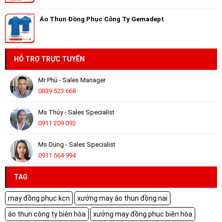
Áo Thun Đồng Phục Công Ty Gemadept
HỖ TRỢ TRỰC TUYẾN
Mr Phú - Sales Manager
0839 523 668
Ms Thúy - Sales Specialist
0911 209 092
Ms Dung - Sales Specialist
0911 564 994
TAG
may đồng phục kcn
xưởng may áo thun đồng nai
áo thun công ty biên hòa
xưởng may đồng phục biên hòa