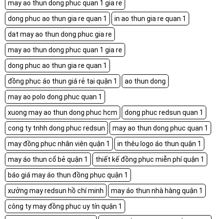
may ao thun dong phuc quan 1 gia re
dong phuc ao thun gia re quan 1
in ao thun gia re quan 1
dat may ao thun dong phuc gia re
may ao thun dong phuc quan 1 gia re
dong phuc ao thun gia re quan 1
đồng phục áo thun giá rẻ tại quận 1
ao thun dong
may ao polo dong phuc quan 1
xuong may ao thun dong phuc hcm
dong phuc redsun quan 1
cong ty tnhh dong phuc redsun
may ao thun dong phuc quan 1
may đồng phục nhân viên quận 1
in thêu logo áo thun quận 1
may áo thun cổ bẻ quận 1
thiết kế đồng phục miễn phí quận 1
báo giá may áo thun đồng phục quận 1
xưởng may redsun hồ chí minh
may áo thun nhà hàng quận 1
công ty may đồng phục uy tín quận 1