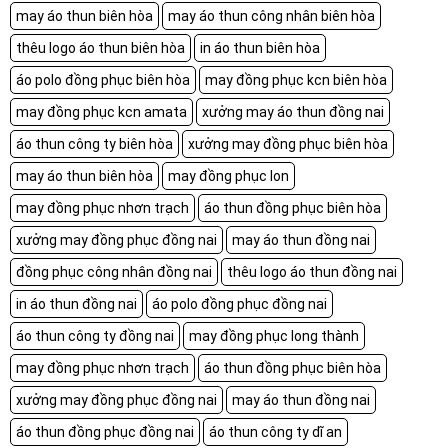
may áo thun biên hòa
may áo thun công nhân biên hòa
thêu logo áo thun biên hòa
in áo thun biên hòa
áo polo đồng phục biên hòa
may đồng phục kcn biên hòa
may đồng phục kcn amata
xưởng may áo thun đồng nai
áo thun công ty biên hòa
xưởng may đồng phục biên hòa
may áo thun biên hòa
may đồng phục lon
may đồng phục nhơn trạch
áo thun đồng phục biên hòa
xưởng may đồng phục đồng nai
may áo thun đồng nai
đồng phục công nhân đồng nai
thêu logo áo thun đồng nai
in áo thun đồng nai
áo polo đồng phục đồng nai
áo thun công ty đồng nai
may đồng phục long thành
may đồng phục nhơn trạch
áo thun đồng phục biên hòa
xưởng may đồng phục đồng nai
may áo thun đồng nai
áo thun đồng phục đồng nai
áo thun công ty dĩ an