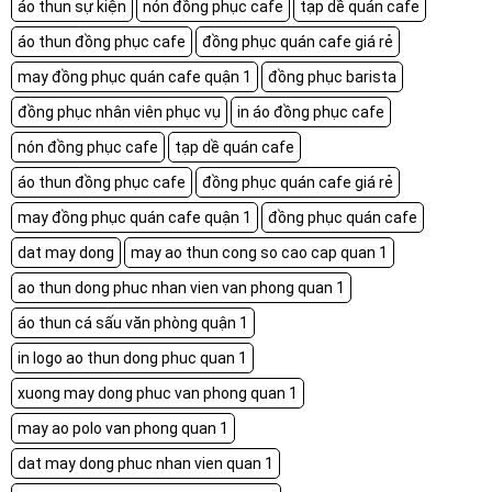
áo thun sự kiện
nón đồng phục cafe
tạp dề quán cafe
áo thun đồng phục cafe
đồng phục quán cafe giá rẻ
may đồng phục quán cafe quận 1
đồng phục barista
đồng phục nhân viên phục vụ
in áo đồng phục cafe
nón đồng phục cafe
tạp dề quán cafe
áo thun đồng phục cafe
đồng phục quán cafe giá rẻ
may đồng phục quán cafe quận 1
đồng phục quán cafe
dat may dong
may ao thun cong so cao cap quan 1
ao thun dong phuc nhan vien van phong quan 1
áo thun cá sấu văn phòng quận 1
in logo ao thun dong phuc quan 1
xuong may dong phuc van phong quan 1
may ao polo van phong quan 1
dat may dong phuc nhan vien quan 1