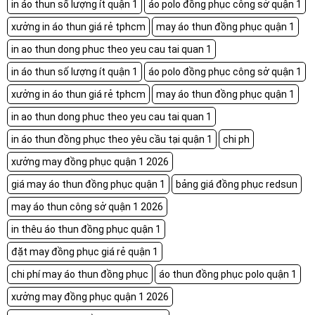
in áo thun số lượng ít quận 1
áo polo đồng phục công sở quận 1
xưởng in áo thun giá rẻ tphcm
may áo thun đồng phục quận 1
in ao thun dong phuc theo yeu cau tai quan 1
in áo thun số lượng ít quận 1
áo polo đồng phục công sở quận 1
xưởng in áo thun giá rẻ tphcm
may áo thun đồng phục quận 1
in ao thun dong phuc theo yeu cau tai quan 1
in áo thun đồng phục theo yêu cầu tại quận 1
chi ph
xưởng may đồng phục quận 1 2026
giá may áo thun đồng phục quận 1
bảng giá đồng phục redsun
may áo thun công sở quận 1 2026
in thêu áo thun đồng phục quận 1
đặt may đồng phục giá rẻ quận 1
chi phí may áo thun đồng phục
áo thun đồng phục polo quận 1
xưởng may đồng phục quận 1 2026