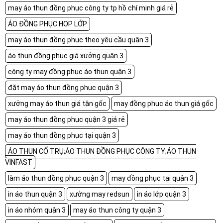
may áo thun đồng phục công ty tp hồ chí minh giá rẻ
ÁO ĐỒNG PHỤC HOP LỚP
may áo thun đồng phục theo yêu cầu quận 3
áo thun đồng phục giá xưởng quận 3
công ty may đồng phục áo thun quận 3
đặt may áo thun đồng phục quận 3
xưởng may áo thun giá tận gốc
may đồng phục áo thun giá gốc
may áo thun đồng phục quận 3 giá rẻ
may áo thun đồng phục tại quận 3
ÁO THUN CỔ TRỤ;ÁO THUN ĐỒNG PHỤC CÔNG TY;ÁO THUN
VINFAST
làm áo thun đồng phục quận 3
may đồng phục tại quận 3
in áo thun quận 3
xưởng may redsun
in áo lớp quận 3
in áo nhóm quận 3
may áo thun công ty quận 3