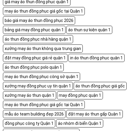
giá may áo thun đồng phục quận 1
may áo thun đồng phục giá gốc tại Quận 1
báo giá may áo thun đồng phục 2026
bảng giá may đồng phục quận 1
áo thun sự kiện quận 1
áo thun đồng phục nhà hàng quận 1
xưởng may áo thun không qua trung gian
đặt may đồng phục giá rẻ quận 1
in áo thun đồng phục quận 1
áo thun đồng phục polo quận 1
may áo thun đồng phục công sở quận 1
xưởng may đồng phục uy tín quận 1
áo thun đồng phục giá gốc
xưởng may áo thun quận 1
may đồng phục quận 1
may áo thun đồng phục giá gốc tại Quận 1
mẫu áo team building đẹp 2026
đặt may áo thun gấp Quận 1
đồng phục công ty Quận 1
áo nhóm đi biển Quận 1