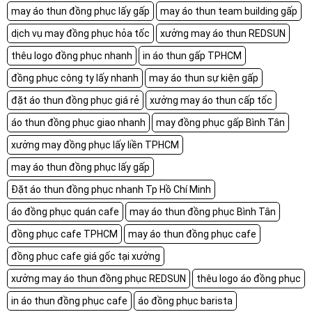
may áo thun đồng phục lấy gấp
may áo thun team building gấp
dịch vụ may đồng phục hỏa tốc
xưởng may áo thun REDSUN
thêu logo đồng phục nhanh
in áo thun gấp TPHCM
đồng phục công ty lấy nhanh
may áo thun sự kiện gấp
đặt áo thun đồng phục giá rẻ
xưởng may áo thun cấp tốc
áo thun đồng phục giao nhanh
may đồng phục gấp Bình Tân
xưởng may đồng phục lấy liền TPHCM
may áo thun đồng phục lấy gấp
Đặt áo thun đồng phục nhanh Tp Hồ Chí Minh
áo đồng phục quán cafe
may áo thun đồng phục Bình Tân
đồng phục cafe TPHCM
may áo thun đồng phục cafe
đồng phục cafe giá gốc tại xưởng
xưởng may áo thun đồng phục REDSUN
thêu logo áo đồng phục
in áo thun đồng phục cafe
áo đồng phục barista