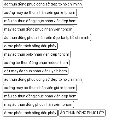
áo thun đồng phục công sở đẹp tp hồ chí minh
xưởng may áo thun nhân viên giá rẻ tphcm
mẫu áo thun đồng phục nhân viên đẹp hcm
may áo thun đồng phục nhân viên tphcm
áo thun đồng phục nhân viên đẹp tại tp hồ chí minh
được phân tách bằng dấu phẩy
may áo thun polo nhân viên đẹp tphcm
xưởng áo thun đồng phục redsun hcm
đặt may áo thun nhân viên uy tín hcm
áo thun đồng phục công sở đẹp tp hồ chí minh
xưởng may áo thun nhân viên giá rẻ tphcm
mẫu áo thun đồng phục nhân viên đẹp hcm
may áo thun đồng phục nhân viên tphcm
được phân tách bằng dấu phẩy
ÁO THUN ĐỒNG PHỤC LỚP