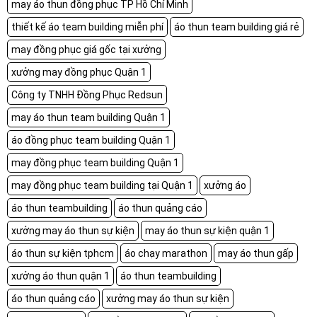
may áo thun đồng phục TP Hồ Chí Minh
thiết kế áo team building miễn phí
áo thun team building giá rẻ
may đồng phục giá gốc tại xưởng
xưởng may đồng phục Quận 1
Công ty TNHH Đồng Phục Redsun
may áo thun team building Quận 1
áo đồng phục team building Quận 1
may đồng phục team building Quận 1
may đồng phục team building tại Quận 1
xưởng áo
áo thun teambuilding
áo thun quảng cáo
xưởng may áo thun sự kiện
may áo thun sự kiện quận 1
áo thun sự kiện tphcm
áo chạy marathon
may áo thun gấp
xưởng áo thun quận 1
áo thun teambuilding
áo thun quảng cáo
xưởng may áo thun sự kiện