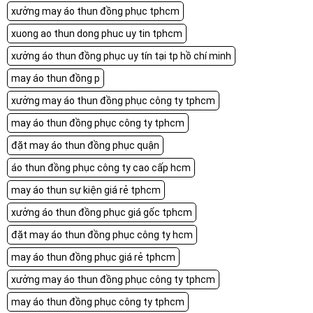
xưởng may áo thun đồng phục tphcm
xuong ao thun dong phuc uy tin tphcm
xưởng áo thun đồng phục uy tín tại tp hồ chí minh
may áo thun đồng p
xưởng may áo thun đồng phục công ty tphcm
may áo thun đồng phục công ty tphcm
đặt may áo thun đồng phục quận
áo thun đồng phục công ty cao cấp hcm
may áo thun sự kiện giá rẻ tphcm
xưởng áo thun đồng phục giá gốc tphcm
đặt may áo thun đồng phục công ty hcm
may áo thun đồng phục giá rẻ tphcm
xưởng may áo thun đồng phục công ty tphcm
may áo thun đồng phục công ty tphcm