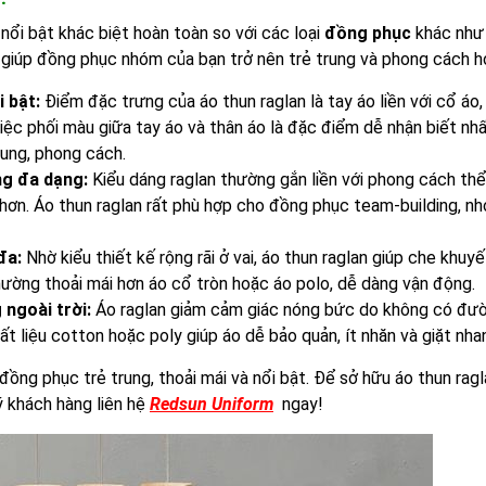
ổi bật khác biệt hoàn toàn so với các loại
đồng phục
khác như
, giúp đồng phục nhóm của bạn trở nên trẻ trung và phong cách h
 bật:
Điểm đặc trưng của áo thun raglan là tay áo liền với cổ áo, 
iệc phối màu giữa tay áo và thân áo là đặc điểm dễ nhận biết nhấ
rung, phong cách.
ng đa dạng:
Kiểu dáng raglan thường gắn liền với phong cách thể
hơn. Áo thun raglan rất phù hợp cho đồng phục team-building, n
đa:
Nhờ kiểu thiết kế rộng rãi ở vai, áo thun raglan giúp che khuy
thường thoải mái hơn áo cổ tròn hoặc áo polo, dễ dàng vận động.
 ngoài trời:
Áo raglan giảm cảm giác nóng bức do không có đư
hất liệu cotton hoặc poly giúp áo dễ bảo quản, ít nhăn và giặt nha
đồng phục trẻ trung, thoải mái và nổi bật. Để sở hữu áo thun rag
ý khách hàng liên hệ
Redsun Uniform
ngay!