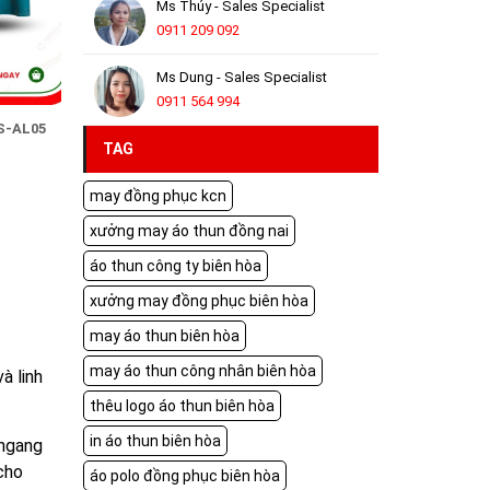
Ms Thúy - Sales Specialist
0911 209 092
Ms Dung - Sales Specialist
0911 564 994
S-AL05
TAG
may đồng phục kcn
xưởng may áo thun đồng nai
áo thun công ty biên hòa
xưởng may đồng phục biên hòa
may áo thun biên hòa
may áo thun công nhân biên hòa
à linh
thêu logo áo thun biên hòa
in áo thun biên hòa
 ngang
 cho
áo polo đồng phục biên hòa