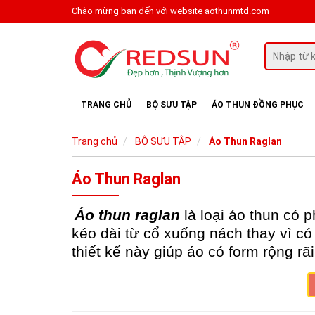
Chào mừng bạn đến với website aothunmtd.com
TRANG CHỦ
BỘ SƯU TẬP
ÁO THUN ĐỒNG PHỤC
Trang chủ
BỘ SƯU TẬP
Áo Thun Raglan
Áo Thun Raglan
Áo thun raglan
là loại áo thun có 
kéo dài từ cổ xuống nách thay vì c
thiết kế này giúp áo có form rộng rã