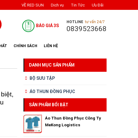
VỀ RED SUN
Dịch vụ
Tin Tức
Ưu Đãi
HOTLINE
tư vấn 24/7
BÁO GIÁ 3S
0839523668
NHẤT
CHÍNH SÁCH
LIÊN HỆ
DANH MỤC SẢN PHẨM
BỘ SƯU TẬP
ÁO THUN ĐỒNG PHỤC
biệt,
ểu
SẢN PHẨM BỔI BẬT
Áo Thun Đồng Phục Công Ty
MeKong Logistics