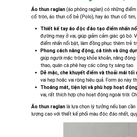
Áo thun raglan
(áo phông raglan) có những điểm n
cổ tròn, áo thun cổ bẻ (Polo), hay áo thun cổ tim
Thiết kế tay áo độc đáo tạo điểm nhấn nổi
đường may ở vai, giúp giảm cảm giác gò bó. V
điểm nhấn nổi bật, làm đồng phục thêm trẻ t
Phong cách năng động, cá tính và ứng dụ
giúp người mặc trông khỏe khoắn, năng động 
thao, quán cà phê hay các công ty sáng tạo.
Dễ mặc, che khuyết điểm và thoải mái tối 
vai hẹp hoặc vai rộng hiệu quả. Form áo này 
Thoáng mát, tiện lợi và phù hợp hoạt động
vai, rất thích hợp cho hoạt động ngoài trời. C
Áo thun raglan
là lựa chọn lý tưởng nếu bạn cần 
lượng cao với thiết kế phối màu độc đáo nhất, qu