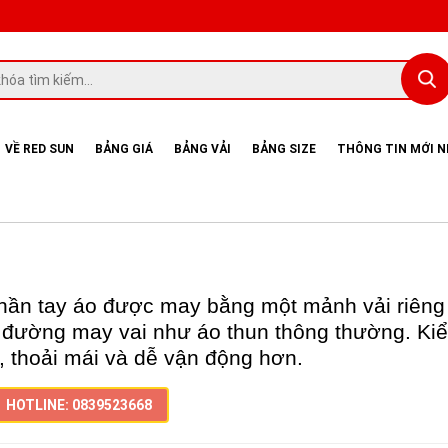
VỀ RED SUN
BẢNG GIÁ
BẢNG VẢI
BẢNG SIZE
THÔNG TIN MỚI 
phần tay áo được may bằng một mảnh vải riêng 
ó đường may vai như áo thun thông thường. Ki
i, thoải mái và dễ vận động hơn.
HOTLINE: 0839523668