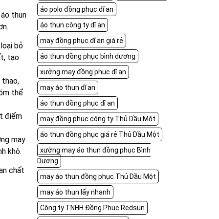
áo polo đồng phục dĩ an
 áo thun
áo thun công ty dĩ an
ơn.
may đồng phục dĩ an giá rẻ
loại bỏ
áo thun đồng phục bình dương
t, tạo
xưởng may đồng phục dĩ an
 thao,
may áo thun dĩ an
hóm thể
áo thun đồng phục dĩ an
ết điểm
may đồng phục công ty Thủ Dầu Một
áo thun đồng phục giá rẻ Thủ Dầu Một
ờng may
xưởng may áo thun đồng phục Bình
nh khô.
Dương
lan chất
may áo thun đồng phục Thủ Dầu Một
may áo thun lấy nhanh
Công ty TNHH Đồng Phục Redsun