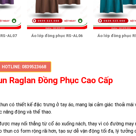
 RS-AL07
Áo lớp đồng phục RS-AL06
Áo lớp đồng phục R
HOTLINE: 0839523668
un Raglan Đồng Phục Cao Cấp
thun có thiết kế đặc trưng ở tay áo, mang lại cảm giác thoải mái v
c năng động và thể thao.
o được may nối thẳng từ cổ áo xuống nách, thay vì có đường may
o thun có form rộng rãi hơn, tạo sự dễ vận động tối đa, lý tưởng