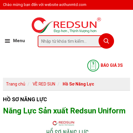
Chào mừng bạn đến với website aothunmtd.com
Menu
BÁO GIÁ 3S
Trang chủ
VỀ RED SUN
Hồ Sơ Năng Lực
HỒ SƠ NĂNG LỰC
Năng Lực Sản xuất Redsun Uniform