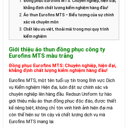
Đồng phục Eurofins MTS: Chuyên nghiệp, hiện đại,
khẳng định chất lượng kiểm nghiệm hàng đầu!
Áo thun Eurofins MTS – Biểu tượng của sự chính
xác và chuyên môn
Chất liệu ưu việt, thoải mái trong mọi quy trình
kiểm nghiệm
Thiết kế hiện đại, nhận diện thương hiệu tinh tế
Giới thiệu
áo thun đồng phục công ty
Màu trắng tinh khôi – Biểu tượng của sự chính xác
Eurofins MTS màu trắng
và minh bạch
Thời gian sản xuất tối ưu, đáp ứng mọi yêu cầu
Đồng phục Eurofins MTS: Chuyên nghiệp, hiện đại,
khẳng định chất lượng kiểm nghiệm hàng đầu!
Số lượng linh hoạt, đồng hành cùng sự phát triển
Mẫu áo thun đồng phục thiết kế tại Redsun Uniform
Eurofins MTS, một tên tuổi uy tín trong lĩnh vực Dịch
Danh mục mẫu áo thun thiết kế
vụ Kiểm nghiệm Hiện đại, luôn đặt sự chính xác và
chuyên nghiệp lên hàng đầu. Redsun Uniform tự hào
giới thiệu mẫu áo thun đồng phục độc đáo, được thiết
kế riêng biệt, không chỉ tôn vinh hình ảnh hiện đại mà
còn thể hiện sự tin cậy và chất lượng dịch vụ mà
Eurofins MTS mang lại.