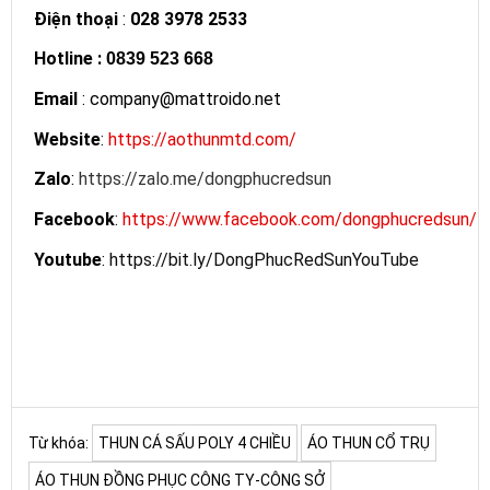
Điện thoại
:
028 3978 2533
Hotline
:
0839 523 668
Email
: company@mattroido.net
Website
:
https://aothunmtd.com/
Zalo
:
https://zalo.me/dongphucredsun
Facebook
:
https://www.facebook.com/dongphucredsun/
Youtube
:
https://bit.ly/DongPhucRedSunYouTube
Từ khóa:
THUN CÁ SẤU POLY 4 CHIỀU
ÁO THUN CỔ TRỤ
ÁO THUN ĐỒNG PHỤC CÔNG TY-CÔNG SỞ