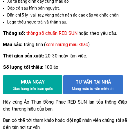
Xẻ tà bằng đinh dây cùng màu áo.
Đắp cổ sau hình bán nguyệt.
Dằn chỉ 5 ly : vai, tay, vòng nách nên áo cao cấp và chắc chắn.
Logo thêu ngực trái và thân sau.
Thông số:
thông số chuẩn RED SUN
hoặc theo yêu cầu.
Màu sắc:
trắng tinh (
xem những màu khác
)
Thời gian sản xuất:
20-30 ngày làm việc.
Số lượng tối thiểu:
100 áo
MUA NGAY
TƯ VẤN TẠI NHÀ
Giao hàng trên toàn quốc
Mang mẫu tư vấn miễn phí
Hãy cùng Áo Thun Đồng Phục RED SUN lan tỏa thông điệp
cho thương hiệu của bạn.
Bạn có thể tới tham khảo hoặc đội ngũ nhân viên chúng tôi sẽ
đến tận nơi tư vấn.