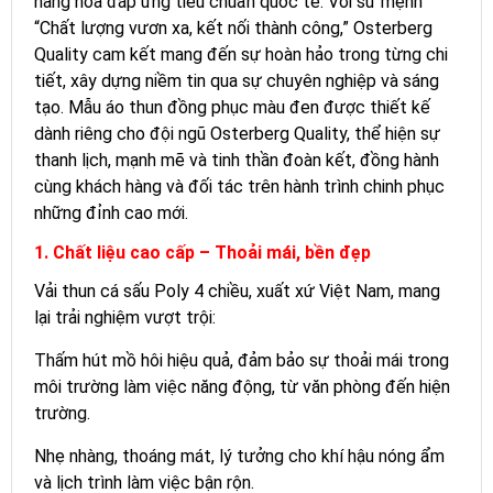
hàng hóa đáp ứng tiêu chuẩn quốc tế. Với sứ mệnh
“Chất lượng vươn xa, kết nối thành công,” Osterberg
Quality cam kết mang đến sự hoàn hảo trong từng chi
tiết, xây dựng niềm tin qua sự chuyên nghiệp và sáng
tạo. Mẫu áo thun đồng phục màu đen được thiết kế
dành riêng cho đội ngũ Osterberg Quality, thể hiện sự
thanh lịch, mạnh mẽ và tinh thần đoàn kết, đồng hành
cùng khách hàng và đối tác trên hành trình chinh phục
những đỉnh cao mới.
1. Chất liệu cao cấp – Thoải mái, bền đẹp
Vải thun cá sấu Poly 4 chiều, xuất xứ Việt Nam, mang
lại trải nghiệm vượt trội:
Thấm hút mồ hôi hiệu quả, đảm bảo sự thoải mái trong
môi trường làm việc năng động, từ văn phòng đến hiện
trường.
Nhẹ nhàng, thoáng mát, lý tưởng cho khí hậu nóng ẩm
và lịch trình làm việc bận rộn.