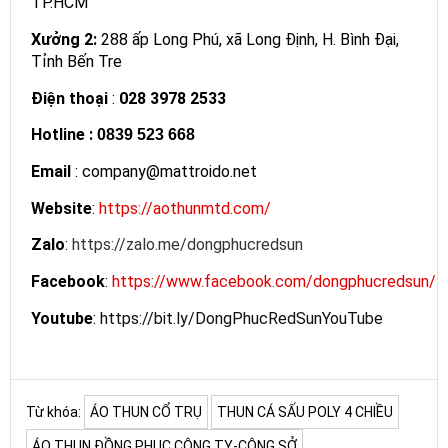
TP.HCM
Xưởng 2:
288 ấp Long Phú, xã Long Định, H. Bình Đại,
Tỉnh Bến Tre
Điện thoại
:
028 3978 2533
Hotline
:
0839 523 668
Email
: company@mattroido.net
Website
:
https://aothunmtd.com/
Zalo
:
https://zalo.me/dongphucredsun
Facebook
:
https://www.facebook.com/dongphucredsun/
Youtube
:
https://bit.ly/DongPhucRedSunYouTube
Từ khóa:
ÁO THUN CỔ TRỤ
THUN CÁ SẤU POLY 4 CHIỀU
ÁO THUN ĐỒNG PHỤC CÔNG TY-CÔNG SỞ