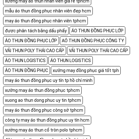
xưởng may áo thun nhân viên giá rẻ tphcm
mẫu áo thun đồng phục nhân viên đẹp hcm
may áo thun đồng phục nhân viên tphcm
được phân tách bằng dấu phẩy
ÁO THUN ĐỒNG PHỤC LỚP
ÁO THUN ĐỒNG PHỤC LỚP
AÓ THUN ĐỒNG PHỤC CÔNG TY
VẢI THUN POLY THÁI CAO CẤP
VẢI THUN POLY THÁI CAO CẤP
ÁO THUN LOGISTICS
ÁO THUN LOGISTICS
ÁO THUN ĐỒNG PHỤC
xưởng may đồng phục giá tốt tph
may áo thun đồng phục uy tín tp hồ chí minh
xưởng may áo thun đồng phục tphcm
xuong ao thun dong phuc uy tin tphcm
may áo thun đồng phục công sở tphcm
công ty may áo thun đồng phục uy tín hcm
xưởng may áo thun cổ tròn polo tphcm