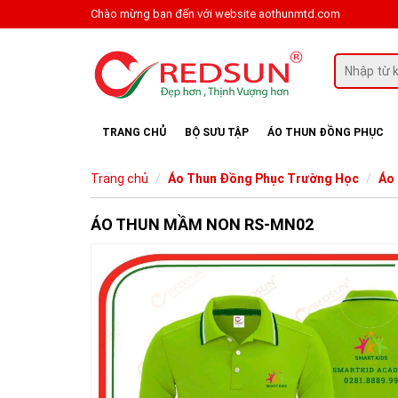
Chào mừng bạn đến với website aothunmtd.com
TRANG CHỦ
BỘ SƯU TẬP
ÁO THUN ĐỒNG PHỤC
Trang chủ
Áo Thun Đồng Phục Trường Học
Áo
ÁO THUN MẦM NON RS-MN02