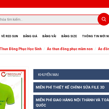
VỀ RED SUN
BẢNG GIÁ
BẢNG VẢI
BẢNG SIZE
THÔNG TIN MỚI 
 Thun Đồng Phục Học Sinh
Áo thun đồng phục mầm non
Áo đồn
KHUYẾN MẠI
MIỄN PHÍ THIẾT KẾ CHỈNH SỬA FILE 3D
MIỄN PHÍ GIAO HÀNG NỘI THÀNH VÀ TO
QUỐC