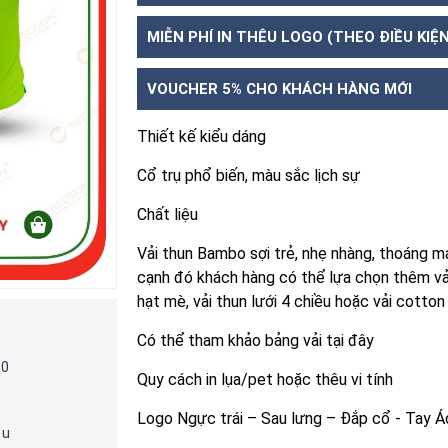
MIỄN PHÍ IN THÊU LOGO (THEO ĐIỀU KIỆ
VOUCHER 5% CHO KHÁCH HÀNG MỚI
Thiết kế kiểu dáng
Cổ trụ phổ biến, màu sắc lịch sự
Chất liệu
Vải thun Bambo sợi trẻ, nhẹ nhàng, thoáng m
cạnh đó khách hàng có thể lựa chọn thêm vả
hạt mè, vải thun lưới 4 chiều hoặc vải cotto
Có thể tham khảo bảng vải tại đây
00
Quy cách in lụa/pet hoặc thêu vi tính
Logo Ngực trái – Sau lưng – Đắp cổ - Tay 
ệu