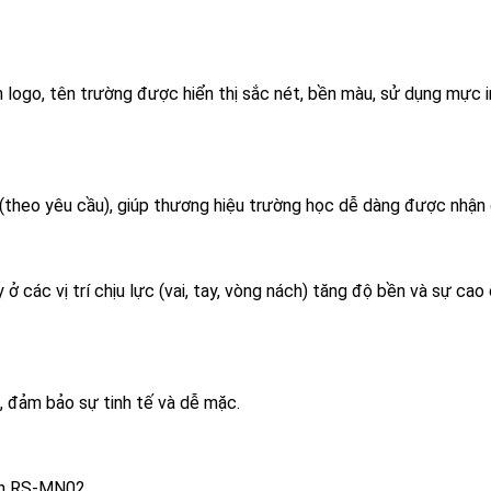
h logo, tên trường được hiển thị sắc nét, bền màu, sử dụng mực i
áo (theo yêu cầu), giúp thương hiệu trường học dễ dàng được nhận 
 ở các vị trí chịu lực (vai, tay, vòng nách) tăng độ bền và sự cao
, đảm bảo sự tinh tế và dễ mặc.
non RS-MN02