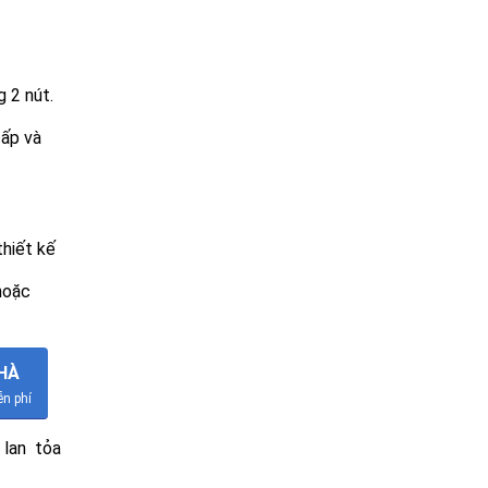
 2 nút.
cấp và
thiết kế
hoặc
NHÀ
n phí
lan tỏa