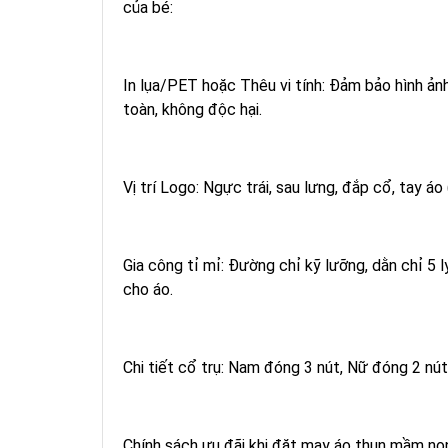
của bé:
In lụa/PET hoặc Thêu vi tính: Đảm bảo hình ản
toàn, không độc hại.
Vị trí Logo: Ngực trái, sau lưng, đắp cổ, tay 
Gia công tỉ mỉ: Đường chỉ kỹ lưỡng, dằn chỉ 5 ly
cho áo.
Chi tiết cổ trụ: Nam đóng 3 nút, Nữ đóng 2 nút
Chính sách ưu đãi khi đặt may áo thun mầm 