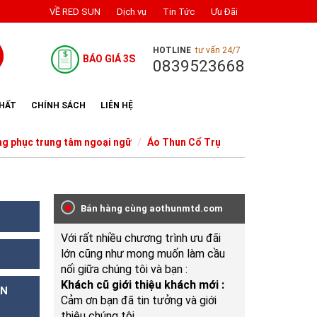
VỀ RED SUN
Dịch vụ
Tin Tức
Ưu Đãi
HOTLINE
tư vấn 24/7
BÁO GIÁ 3S
0839523668
NHẤT
CHÍNH SÁCH
LIÊN HỆ
g phục trung tâm ngoại ngữ
Áo Thun Cổ Trụ
Bán hàng cùng aothunmtd.com
Với rất nhiều chương trình ưu đãi
lớn cũng như mong muốn làm cầu
nối giữa chúng tôi và bạn :
Khách cũ giới thiệu khách mới :
ÀN
Cảm ơn bạn đã tin tưởng và giới
thiệu chúng tôi.