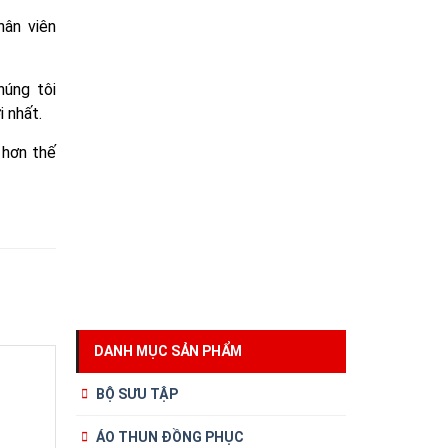
hân viên
úng tôi
i nhất.
 hơn thế
DANH MỤC SẢN PHẨM
BỘ SƯU TẬP
ÁO THUN ĐỒNG PHỤC