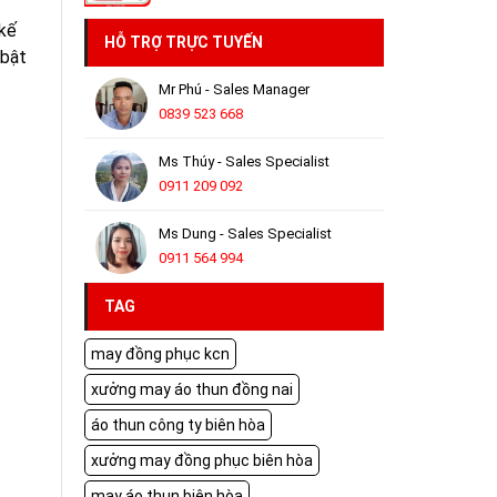
 kế
HỖ TRỢ TRỰC TUYẾN
 bật
Mr Phú - Sales Manager
0839 523 668
Ms Thúy - Sales Specialist
0911 209 092
Ms Dung - Sales Specialist
0911 564 994
TAG
may đồng phục kcn
xưởng may áo thun đồng nai
áo thun công ty biên hòa
xưởng may đồng phục biên hòa
may áo thun biên hòa