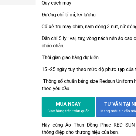
Quy cách may
Đường chỉ tỉ mỉ, kỹ lưỡng
Cổ xẻ trụ may chìm, nam đóng 3 nút, nữ đóng
Dằn chỉ 5 ly : vai, tay, vòng nách nên áo cao 
chắc chắn.
Thời gian giao hàng dự kiến
15 -25 ngày tùy theo mức độ phức tạp của 
Thông số chuẩn bảng size Redsun Uniform 
theo yêu cầu.
MUA NGAY
TƯ VẤN TẠI 
Giao hàng trên toàn quốc
Mang mẫu tư vấn miễ
Hãy cùng Áo Thun Đồng Phục RED SUN 
thông điệp cho thương hiệu của bạn.