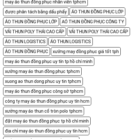
may áo thun đồng phục nhân viên tphcm
được phân tách bằng dấu phẩy
ÁO THUN ĐỒNG PHỤC LỚP
ÁO THUN ĐỒNG PHỤC LỚP
AÓ THUN ĐỒNG PHỤC CÔNG TY
VẢI THUN POLY THÁI CAO CẤP
VẢI THUN POLY THÁI CAO CẤP
ÁO THUN LOGISTICS
ÁO THUN LOGISTICS
ÁO THUN ĐỒNG PHỤC
xưởng may đồng phục giá tốt tph
may áo thun đồng phục uy tín tp hồ chí minh
xưởng may áo thun đồng phục tphcm
xuong ao thun dong phuc uy tin tphcm
may áo thun đồng phục công sở tphcm
công ty may áo thun đồng phục uy tín hcm
xưởng may áo thun cổ tròn polo tphcm
đặt may áo thun đồng phục tp hồ chí minh
địa chỉ may áo thun đồng phục uy tín hcm