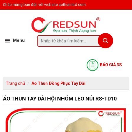
Chào mừng bạn đến với website aothunmtd.com
Menu
BÁO GIÁ 3S
Trang chủ
Áo Thun Đồng Phục Tay Dài
ÁO THUN TAY DÀI HỘI NHÓM LEO NÚI RS-TD10