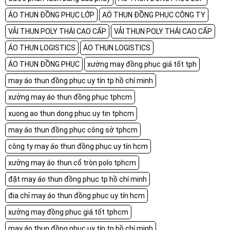
ÁO THUN ĐỒNG PHỤC LỚP
AÓ THUN ĐỒNG PHỤC CÔNG TY
VẢI THUN POLY THÁI CAO CẤP
VẢI THUN POLY THÁI CAO CẤP
ÁO THUN LOGISTICS
ÁO THUN LOGISTICS
ÁO THUN ĐỒNG PHỤC
xưởng may đồng phục giá tốt tph
may áo thun đồng phục uy tín tp hồ chí minh
xưởng may áo thun đồng phục tphcm
xuong ao thun dong phuc uy tin tphcm
may áo thun đồng phục công sở tphcm
công ty may áo thun đồng phục uy tín hcm
xưởng may áo thun cổ tròn polo tphcm
đặt may áo thun đồng phục tp hồ chí minh
địa chỉ may áo thun đồng phục uy tín hcm
xưởng may đồng phục giá tốt tphcm
may áo thun đồng phục uy tín tp hồ chí minh