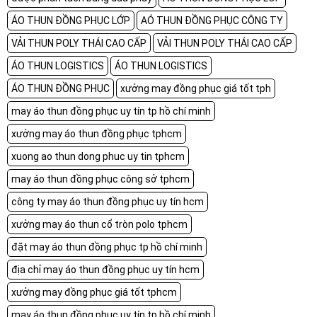
ÁO THUN ĐỒNG PHỤC LỚP
AÓ THUN ĐỒNG PHỤC CÔNG TY
VẢI THUN POLY THÁI CAO CẤP
VẢI THUN POLY THÁI CAO CẤP
ÁO THUN LOGISTICS
ÁO THUN LOGISTICS
ÁO THUN ĐỒNG PHỤC
xưởng may đồng phục giá tốt tph
may áo thun đồng phục uy tín tp hồ chí minh
xưởng may áo thun đồng phục tphcm
xuong ao thun dong phuc uy tin tphcm
may áo thun đồng phục công sở tphcm
công ty may áo thun đồng phục uy tín hcm
xưởng may áo thun cổ tròn polo tphcm
đặt may áo thun đồng phục tp hồ chí minh
địa chỉ may áo thun đồng phục uy tín hcm
xưởng may đồng phục giá tốt tphcm
may áo thun đồng phục uy tín tp hồ chí minh