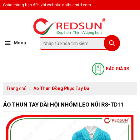
Chào mừng bạn đến với website aothunmtd.com
Menu
BÁO GIÁ 3S
Trang chủ
Áo Thun Đồng Phục Tay Dài
ÁO THUN TAY DÀI HỘI NHÓM LEO NÚI RS-TD11