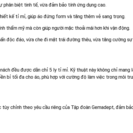
ự phân biệt tinh tế, vừa đảm bảo tính ứng dụng cao.
thiết kế tỉ mỉ, giúp áo đứng form và tăng thêm vẻ sang trọng.
 tính thẩm mỹ mà còn giúp người mặc thoải mái hơn khi vận động.
hấn độc đáo, vừa che đi mặt trái đường thêu, vừa tăng cường sự 
 nách đều được dằn chỉ 5 ly tỉ mỉ. Kỹ thuật này không chỉ mang l
n bỉ tối đa cho áo, phù hợp với cường độ làm việc trong môi tr
tùy chỉnh theo yêu cầu riêng của Tập đoàn Gemadept, đảm bả