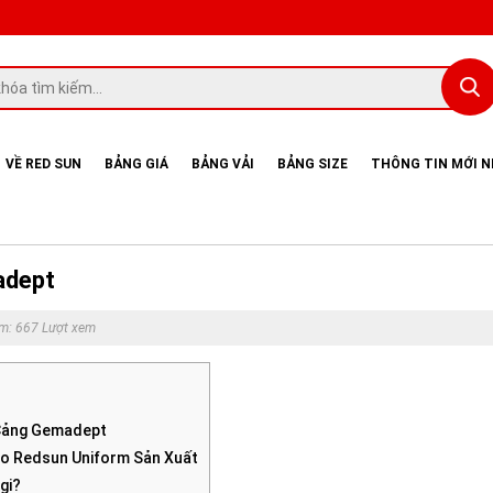
VỀ RED SUN
BẢNG GIÁ
BẢNG VẢI
BẢNG SIZE
THÔNG TIN MỚI 
adept
em: 667 Lượt xem
 Cảng Gemadept
o Redsun Uniform Sản Xuất
 gi?