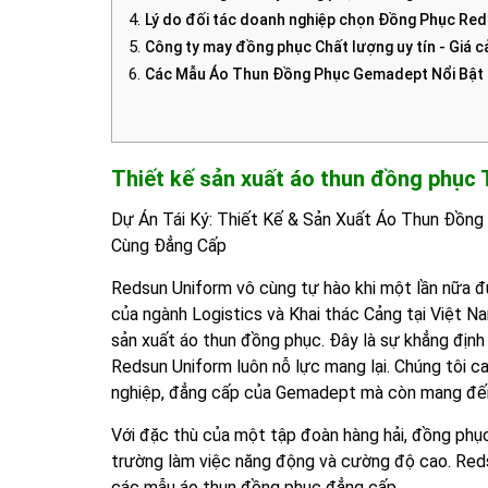
Lý do đối tác doanh nghiệp chọn Đồng Phục Re
Công ty may đồng phục Chất lượng uy tín - Giá c
Các Mẫu Áo Thun Đồng Phục Gemadept Nổi Bật
Thiết kế sản xuất áo thun đồng phụ
Dự Án Tái Ký: Thiết Kế & Sản Xuất Áo Thun Đồ
Cùng Đẳng Cấp
Redsun Uniform vô cùng tự hào khi một lần nữa
của ngành Logistics và Khai thác Cảng tại Việt Nam
sản xuất áo thun đồng phục. Đây là sự khẳng định
Redsun Uniform luôn nỗ lực mang lại. Chúng tôi c
nghiệp, đẳng cấp của Gemadept mà còn mang đến s
Với đặc thù của một tập đoàn hàng hải, đồng phục
trường làm việc năng động và cường độ cao. Red
các mẫu áo thun đồng phục đẳng cấp.