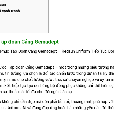
dsun
ả cạnh tranh
c Tập đoàn Cảng Gemadept
ng Phục Tập Đoàn Cảng Gemadept – Redsun Uniform Tiếp Tục Đồ
 được Tập đoàn Cảng Gemadept – một trong những biểu tượng h
, tin tưởng lựa chọn là đối tác chiến lược trong dự án tái ký thi
 mạnh mẽ cho chất lượng vượt trội, sự chuyên nghiệp và uy tín 
am kết tiếp tục tạo ra những bộ đồng phục không chỉ thể hiện s
ự thoải mái tối đa cho đội ngũ nhân sự.
 không chỉ cần đẹp mà còn phải bền bỉ, thoáng mát, phù hợp với
sun Uniform đã và đang đáp ứng hoàn hảo những yêu cầu đó thô