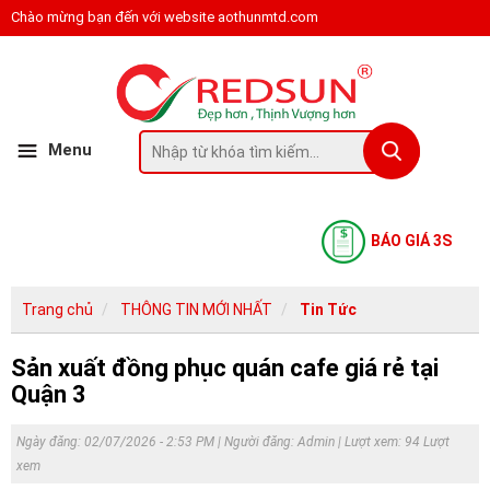
Chào mừng bạn đến với website aothunmtd.com
Menu
BÁO GIÁ 3S
Trang chủ
THÔNG TIN MỚI NHẤT
Tin Tức
Sản xuất đồng phục quán cafe giá rẻ tại
Quận 3
Ngày đăng: 02/07/2026 - 2:53 PM | Người đăng:
Admin
| Lượt xem: 94 Lượt
xem