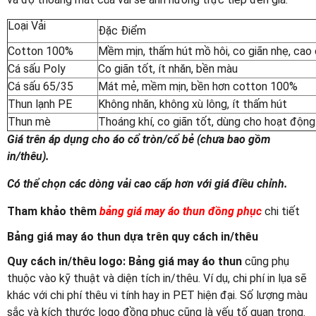
Loại Vải
Đặc Điểm
Cotton 100%
Mềm mịn, thấm hút mồ hôi, co giãn nhẹ, cao
Cá sấu Poly
Co giãn tốt, ít nhăn, bền màu
Cá sấu 65/35
Mát mẻ, mềm mịn, bền hơn cotton 100%
Thun lạnh PE
Không nhăn, không xù lông, ít thấm hút
Thun mè
Thoáng khí, co giãn tốt, dùng cho hoạt động
Giá trên áp dụng cho áo cổ tròn/cổ bẻ (chưa bao gồm
in/thêu).
Có thể chọn các dòng vải cao cấp hơn với giá điều chỉnh.
Tham khảo thêm
bảng giá may áo thun đồng phục
chi tiết
Bảng giá may áo thun dựa trên quy cách in/thêu
Quy cách in/thêu logo: Bảng giá may áo thun
cũng phụ
thuộc vào kỹ thuật và diện tích in/thêu. Ví dụ, chi phí in lụa sẽ
khác với chi phí thêu vi tính hay in PET hiện đại. Số lượng màu
sắc và kích thước logo đồng phục cũng là yếu tố quan trọng.