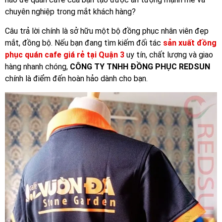
chuyên nghiệp trong mắt khách hàng?
Loại Vải
Bảng giá may áo thun dựa trên quy cách in/thêu
Câu trả lời chính là sở hữu một bộ đồng phục nhân viên đẹp
Hình Thức
mắt, đồng bộ. Nếu bạn đang tìm kiếm đối tác
sản xuất đồng
Bảng giá may áo thun đồng phục dựa trên chất liệu
phục quán cafe giá rẻ tại Quận 3
uy tín, chất lượng và giao
bo cổ bo tay
hàng nhanh chóng,
CÔNG TY TNHH ĐỒNG PHỤC REDSUN
7. Bảng size áo thun đồng phục nhân viên
chính là điểm đến hoàn hảo dành cho bạn.
Bảng size áo thun đồng phục nhân viên
Bảng size áo thun nam nữ unisex chuẩn
Bảng size áo thun nam nữ oversize chuẩn
Hướng dẫn cách đo size áo thun đồng phục nhân
viên chuẩn nhất
5. Quy Trình Đặt May Đồng Phục Đơn Giản Tại Quận 3
Như Thế Nào?
6. Liên Hệ Ngay Với REDSUN