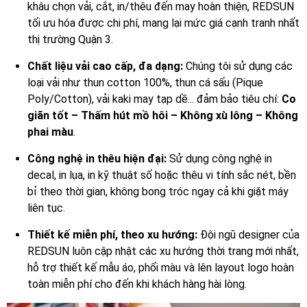
khâu chọn vải, cắt, in/thêu đến may hoàn thiện, REDSUN
tối ưu hóa được chi phí, mang lại mức giá cạnh tranh nhất
thị trường Quận 3.
Chất liệu vải cao cấp, đa dạng:
Chúng tôi sử dụng các
loại vải như thun cotton 100%, thun cá sấu (Pique
Poly/Cotton), vải kaki may tạp dề... đảm bảo tiêu chí:
Co
giãn tốt – Thấm hút mồ hôi – Không xù lông – Không
phai màu
.
Công nghệ in thêu hiện đại:
Sử dụng công nghệ in
decal, in lụa, in kỹ thuật số hoặc thêu vi tính sắc nét, bền
bỉ theo thời gian, không bong tróc ngay cả khi giặt máy
liên tục.
Thiết kế miễn phí, theo xu hướng:
Đội ngũ designer của
REDSUN luôn cập nhật các xu hướng thời trang mới nhất,
hỗ trợ thiết kế mẫu áo, phối màu và lên layout logo hoàn
toàn miễn phí cho đến khi khách hàng hài lòng.