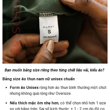
Bạn muốn bảng size riêng theo từng chất liệu vải, kiểu áo?
Bảng size áo thun nam nữ unisex chuẩn
Form áo Unisex
rộng hơn áo thun bình thường một chút
nhưng không quá rộng như Oversize.
Nếu thích mặc ôm nhẹ hơn
, có thể chọn nhỏ hơn 1 size
so với bảng trên. Sai số kích thước: ± 1 - 2 cm do độ co