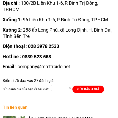
Địa chỉ :
100/2B Liên Khu 1-6, P. Bình Trị Đông,
TP.HCM.
Xưởng 1:
96 Liên Khu 1-6, P. Bình Trị Đông, TP.HCM
Xưởng 2:
288 ấp Long Phú, xã Long Định, H. Bình Đại,
Tỉnh Bến Tre
Điện thoại
:
028 3978 2533
Hotline
:
0839 523 668
Email
: company@mattroido.net
Điểm
5
/5 dựa vào
27
đánh giá
Gửi đánh giá của bạn về bài viết:
GỬI ĐÁNH GIÁ
Tin liên quan