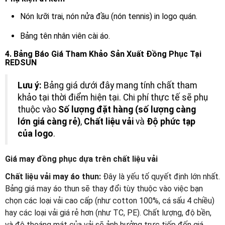
Nón lưỡi trai, nón nửa đầu (nón tennis) in logo quán.
Bảng tên nhân viên cài áo.
4. Bảng Báo Giá Tham Khảo Sản Xuất Đồng Phục Tại
REDSUN
Lưu ý:
Bảng giá dưới đây mang tính chất tham
khảo tại thời điểm hiện tại. Chi phí thực tế sẽ phụ
thuộc vào
Số lượng đặt hàng (số lượng càng
lớn giá càng rẻ)
,
Chất liệu vải
và
Độ phức tạp
của logo
.
Giá may đồng phục dựa trên chất liệu vải
Chất liệu vải may áo thun:
Đây là yếu tố quyết định lớn nhất.
Bảng giá may áo thun sẽ thay đổi tùy thuộc vào việc bạn
chọn các loại vải cao cấp (như cotton 100%, cá sấu 4 chiều)
hay các loại vải giá rẻ hơn (như TC, PE). Chất lượng, độ bền,
và độ thoáng mát của vải sẽ ảnh hưởng trực tiếp đến giá.