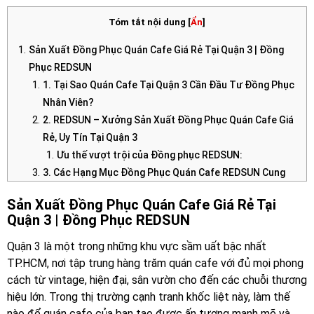
Tóm tắt nội dung
[
Ẩn
]
Sản Xuất Đồng Phục Quán Cafe Giá Rẻ Tại Quận 3 | Đồng
Phục REDSUN
1. Tại Sao Quán Cafe Tại Quận 3 Cần Đầu Tư Đồng Phục
Nhân Viên?
2. REDSUN – Xưởng Sản Xuất Đồng Phục Quán Cafe Giá
Rẻ, Uy Tín Tại Quận 3
Ưu thế vượt trội của Đồng phục REDSUN:
3. Các Hạng Mục Đồng Phục Quán Cafe REDSUN Cung
Cấp
Sản Xuất Đồng Phục Quán Cafe Giá Rẻ Tại
Áo thun đồng phục nhân viên (Phục vụ, Pha chế, Thu
Quận 3 | Đồng Phục REDSUN
ngân)
Tạp dề quán cafe (Apron)
Quận 3 là một trong những khu vực sầm uất bậc nhất
Phụ kiện đi kèm
TP.HCM, nơi tập trung hàng trăm quán cafe với đủ mọi phong
4. Bảng Báo Giá Tham Khảo Sản Xuất Đồng Phục Tại
cách từ vintage, hiện đại, sân vườn cho đến các chuỗi thương
REDSUN
hiệu lớn. Trong thị trường cạnh tranh khốc liệt này, làm thế
nào để quán cafe của bạn tạo được ấn tượng mạnh mẽ và
Giá may đồng phục dựa trên chất liệu vải