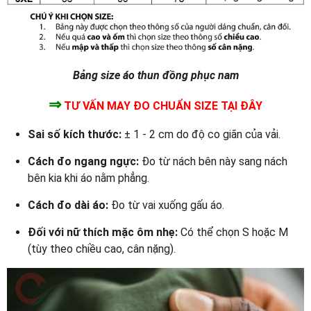
Bảng size áo thun đồng phục nam
⇒
TƯ VẤN MAY ĐO CHUẨN SIZE TẠI ĐÂY
Sai số kích thước:
± 1 - 2 cm do độ co giãn của vải.
Cách đo ngang ngực:
Đo từ nách bên này sang nách
bên kia khi áo nằm phẳng.
Cách đo dài áo:
Đo từ vai xuống gấu áo.
Đối với nữ thích mặc ôm nhẹ:
Có thể chọn S hoặc M
(tùy theo chiều cao, cân nặng).